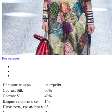
Нет отзывов
Наличие лайкры
не стрейч
Состав: Silk
60%
Состав: Vi
40%
Ширина полотна, см.
140
Плотность, грамм/пог.м
85