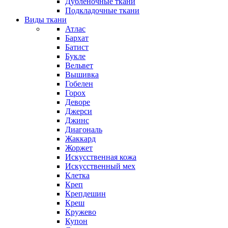
Дубленочные ткани
Подкладочные ткани
Виды ткани
Атлас
Бархат
Батист
Букле
Вельвет
Вышивка
Гобелен
Горох
Деворе
Джерси
Джинс
Диагональ
Жаккард
Жоржет
Искусственная кожа
Искусственный мех
Клетка
Креп
Крепдешин
Креш
Кружево
Купон