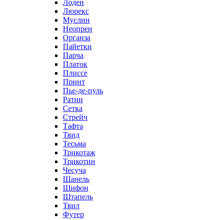
Лоден
Люрекс
Муслин
Неопрен
Органза
Пайетки
Парча
Платок
Плиссе
Принт
Пье-де-пуль
Ратин
Сетка
Стрейч
Тафта
Твид
Тесьма
Трикотаж
Трикотин
Чесуча
Шанель
Шифон
Штапель
Твил
Футер