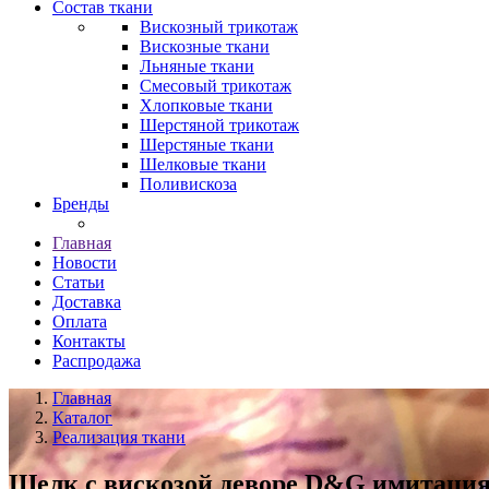
Состав ткани
Вискозный трикотаж
Вискозные ткани
Льняные ткани
Смесовый трикотаж
Хлопковые ткани
Шерстяной трикотаж
Шерстяные ткани
Шелковые ткани
Поливискоза
Бренды
Главная
Новости
Статьи
Доставка
Оплата
Контакты
Распродажа
Главная
Каталог
Реализация ткани
Шелк с вискозой деворе D&G имитаци