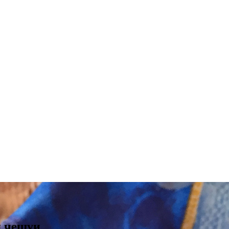
я чешуи