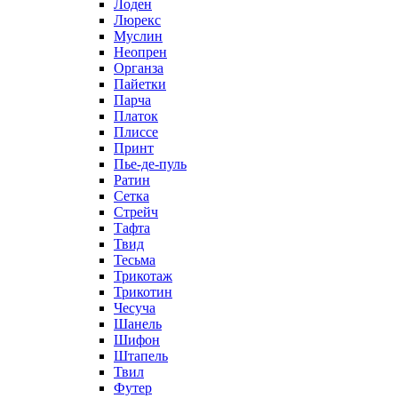
Лоден
Люрекс
Муслин
Неопрен
Органза
Пайетки
Парча
Платок
Плиссе
Принт
Пье-де-пуль
Ратин
Сетка
Стрейч
Тафта
Твид
Тесьма
Трикотаж
Трикотин
Чесуча
Шанель
Шифон
Штапель
Твил
Футер