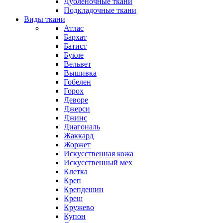
Дубленочные ткани
Подкладочные ткани
Виды ткани
Атлас
Бархат
Батист
Букле
Вельвет
Вышивка
Гобелен
Горох
Деворе
Джерси
Джинс
Диагональ
Жаккард
Жоржет
Искусственная кожа
Искусственный мех
Клетка
Креп
Крепдешин
Креш
Кружево
Купон