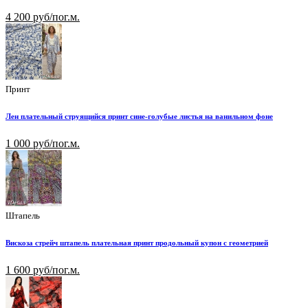
4 200 руб/пог.м.
Принт
Лен плательный струящийся принт сине-голубые листья на ванильном фоне
1 000 руб/пог.м.
Штапель
Вискоза стрейч штапель плательная принт продольный купон с геометрией
1 600 руб/пог.м.