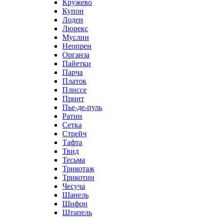
Кружево
Купон
Лоден
Люрекс
Муслин
Неопрен
Органза
Пайетки
Парча
Платок
Плиссе
Принт
Пье-де-пуль
Ратин
Сетка
Стрейч
Тафта
Твид
Тесьма
Трикотаж
Трикотин
Чесуча
Шанель
Шифон
Штапель