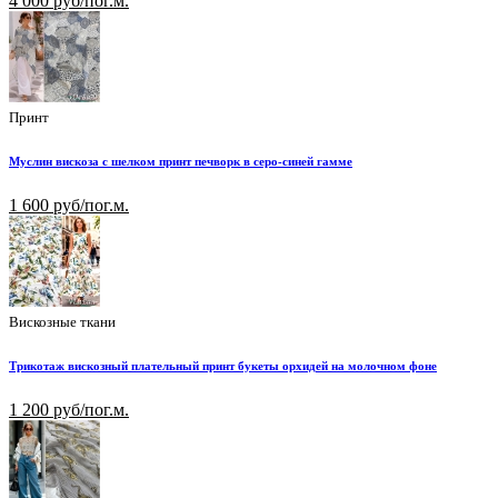
4 000 руб/пог.м.
Принт
Муслин вискоза с шелком принт печворк в серо-синей гамме
1 600 руб/пог.м.
Вискозные ткани
Трикотаж вискозный плательный принт букеты орхидей на молочном фоне
1 200 руб/пог.м.