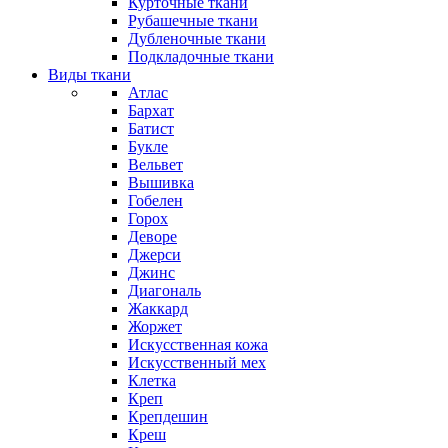
Курточные ткани
Рубашечные ткани
Дубленочные ткани
Подкладочные ткани
Виды ткани
Атлас
Бархат
Батист
Букле
Вельвет
Вышивка
Гобелен
Горох
Деворе
Джерси
Джинс
Диагональ
Жаккард
Жоржет
Искусственная кожа
Искусственный мех
Клетка
Креп
Крепдешин
Креш