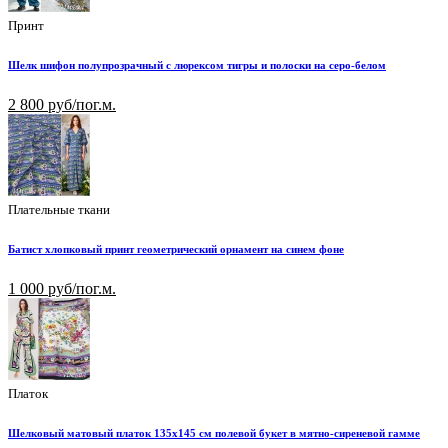
Принт
Шелк шифон полупрозрачный с люрексом тигры и полоски на серо-белом
2 800 руб/пог.м.
Плательные ткани
Батист хлопковый принт геометрический орнамент на синем фоне
1 000 руб/пог.м.
Платок
Шелковый матовый платок 135х145 см полевой букет в мятно-сиреневой гамме