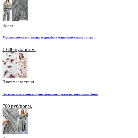
Принт
Муслин вискоза с шелком дизайн в оливково-синих тонах
1 600 руб/пог.м.
Плательные ткани
Вискоза плательная принт красные цветы на молочном фоне
700 руб/пог.м.