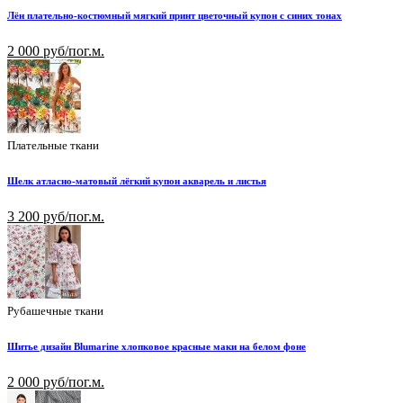
Лён плательно-костюмный мягкий принт цветочный купон с синих тонах
2 000 руб/пог.м.
Плательные ткани
Шелк атласно-матовый лёгкий купон акварель и листья
3 200 руб/пог.м.
Рубашечные ткани
Шитье дизайн Blumarine хлопковое красные маки на белом фоне
2 000 руб/пог.м.