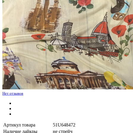
Нет отзывов
Артикул товара
51U648472
Наличие лайкры
не стрейч