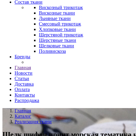
Состав ткани
Вискозный трикотаж
Вискозные ткани
Льняные ткани
Смесовый трикотаж
Хлопковые ткани
Шерстяной трикотаж
Шерстяные ткани
Шелковые ткани
Поливискоза
Бренды
Главная
Новости
Статьи
Доставка
Оплата
Контакты
Распродажа
Главная
Каталог
Реализация ткани
Шелк шифон принт морская тематика н