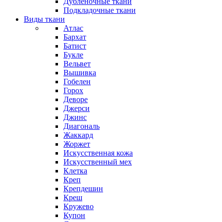
Дубленочные ткани
Подкладочные ткани
Виды ткани
Атлас
Бархат
Батист
Букле
Вельвет
Вышивка
Гобелен
Горох
Деворе
Джерси
Джинс
Диагональ
Жаккард
Жоржет
Искусственная кожа
Искусственный мех
Клетка
Креп
Крепдешин
Креш
Кружево
Купон