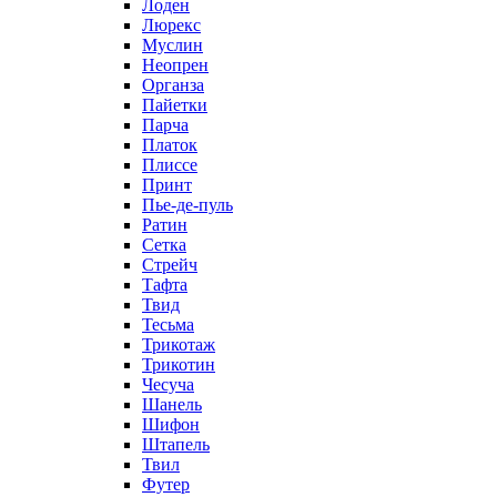
Лоден
Люрекс
Муслин
Неопрен
Органза
Пайетки
Парча
Платок
Плиссе
Принт
Пье-де-пуль
Ратин
Сетка
Стрейч
Тафта
Твид
Тесьма
Трикотаж
Трикотин
Чесуча
Шанель
Шифон
Штапель
Твил
Футер