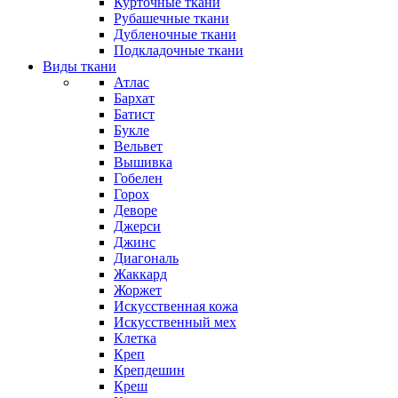
Курточные ткани
Рубашечные ткани
Дубленочные ткани
Подкладочные ткани
Виды ткани
Атлас
Бархат
Батист
Букле
Вельвет
Вышивка
Гобелен
Горох
Деворе
Джерси
Джинс
Диагональ
Жаккард
Жоржет
Искусственная кожа
Искусственный мех
Клетка
Креп
Крепдешин
Креш