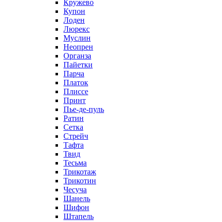
Кружево
Купон
Лоден
Люрекс
Муслин
Неопрен
Органза
Пайетки
Парча
Платок
Плиссе
Принт
Пье-де-пуль
Ратин
Сетка
Стрейч
Тафта
Твид
Тесьма
Трикотаж
Трикотин
Чесуча
Шанель
Шифон
Штапель