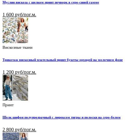
Муслин вискоза с шелком принт печворк в серо-синей гамме
1 600 руб/пог.м.
Вискозные ткани
Трикотаж вискозный плательный принт букеты орхидей на молочном фоне
1 200 руб/пог.м.
Принт
Шелк шифон полупрозрачный с люрексом тигры и полоски на серо-белом
2 800 руб/пог.м.