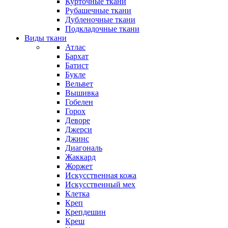
Курточные ткани
Рубашечные ткани
Дубленочные ткани
Подкладочные ткани
Виды ткани
Атлас
Бархат
Батист
Букле
Вельвет
Вышивка
Гобелен
Горох
Деворе
Джерси
Джинс
Диагональ
Жаккард
Жоржет
Искусственная кожа
Искусственный мех
Клетка
Креп
Крепдешин
Креш