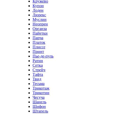
Кружево
Купон
Лоден
Люрекс
Муслин
Неопрен
Органза
Пайетки
Парча
Платок
Плиссе
Принт
Пье-де-пуль
Ратин
Сетка
Стрейч
Тафта
Твид
Тесьма
Трикотаж
Трикотин
Чесуча
Шанель
Шифон
Штапель