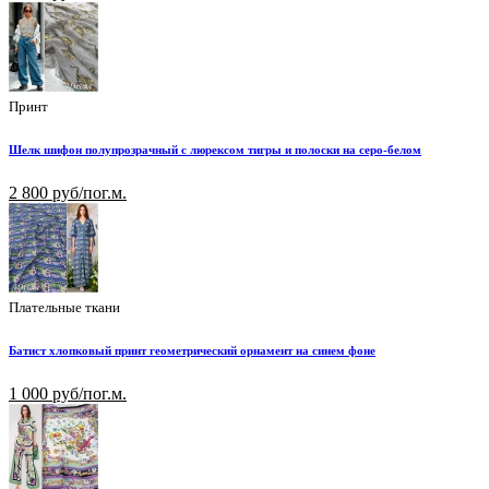
Принт
Шелк шифон полупрозрачный с люрексом тигры и полоски на серо-белом
2 800 руб/пог.м.
Плательные ткани
Батист хлопковый принт геометрический орнамент на синем фоне
1 000 руб/пог.м.