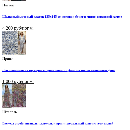
Платок
Шелковый матовый платок 135х145 см полевой букет в мятно-сиреневой гамме
4 200 руб/пог.м.
Принт
Лен плательный струящийся принт сине-голубые листья на ванильном фоне
1 000 руб/пог.м.
Штапель
Вискоза стрейч штапель плательная принт продольный купон с геометрией