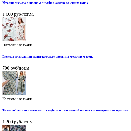
Муслин вискоза с шелком дизайн в оливково-синих тонах
1 600 руб/пог.м.
Плательные ткани
Вискоза плательная принт красные цветы на молочном фоне
700 руб/пог.м.
Костюмные ткани
Ткань шёлковая костюмно-плащёвая на хлопковой основе с геометричным принтом
1 200 руб/пог.м.