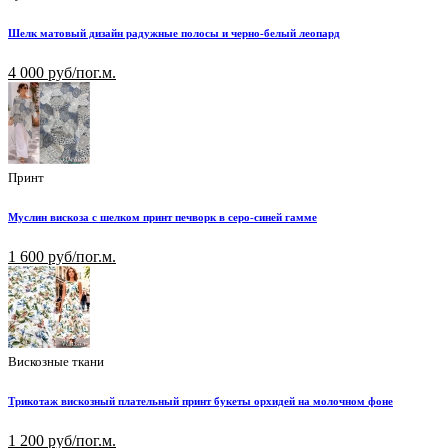
Шелк матовый дизайн радужные полосы и черно-белый леопард
4 000 руб/пог.м.
Принт
Муслин вискоза с шелком принт печворк в серо-синей гамме
1 600 руб/пог.м.
Вискозные ткани
Трикотаж вискозный плательный принт букеты орхидей на молочном фоне
1 200 руб/пог.м.