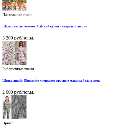
Плательные ткани
Шелк атласно-матовый лёгкий купон акварель и листья
3 200 руб/пог.м.
Рубашечные ткани
Шитье дизайн Blumarine хлопковое красные маки на белом фоне
2 000 руб/пог.м.
Принт