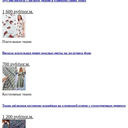
Муслин вискоза с шелком дизайн в оливково-синих тонах
1 600 руб/пог.м.
Плательные ткани
Вискоза плательная принт красные цветы на молочном фоне
700 руб/пог.м.
Костюмные ткани
Ткань шёлковая костюмно-плащёвая на хлопковой основе с геометричным принтом
1 200 руб/пог.м.