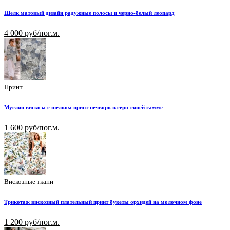
Шелк матовый дизайн радужные полосы и черно-белый леопард
4 000 руб/пог.м.
Принт
Муслин вискоза с шелком принт печворк в серо-синей гамме
1 600 руб/пог.м.
Вискозные ткани
Трикотаж вискозный плательный принт букеты орхидей на молочном фоне
1 200 руб/пог.м.