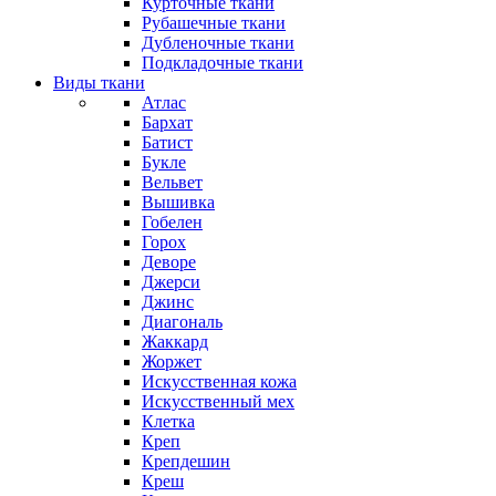
Курточные ткани
Рубашечные ткани
Дубленочные ткани
Подкладочные ткани
Виды ткани
Атлас
Бархат
Батист
Букле
Вельвет
Вышивка
Гобелен
Горох
Деворе
Джерси
Джинс
Диагональ
Жаккард
Жоржет
Искусственная кожа
Искусственный мех
Клетка
Креп
Крепдешин
Креш