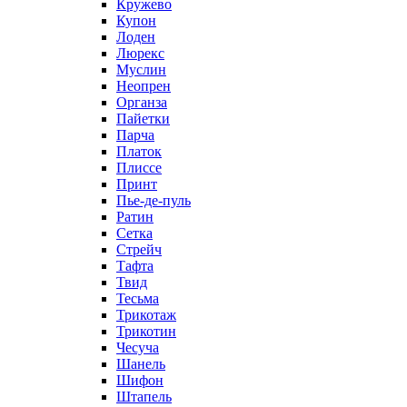
Кружево
Купон
Лоден
Люрекс
Муслин
Неопрен
Органза
Пайетки
Парча
Платок
Плиссе
Принт
Пье-де-пуль
Ратин
Сетка
Стрейч
Тафта
Твид
Тесьма
Трикотаж
Трикотин
Чесуча
Шанель
Шифон
Штапель