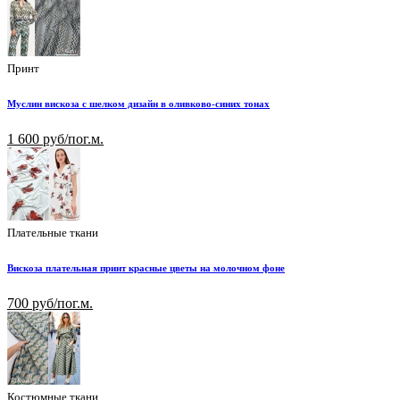
Принт
Муслин вискоза с шелком дизайн в оливково-синих тонах
1 600 руб/пог.м.
Плательные ткани
Вискоза плательная принт красные цветы на молочном фоне
700 руб/пог.м.
Костюмные ткани