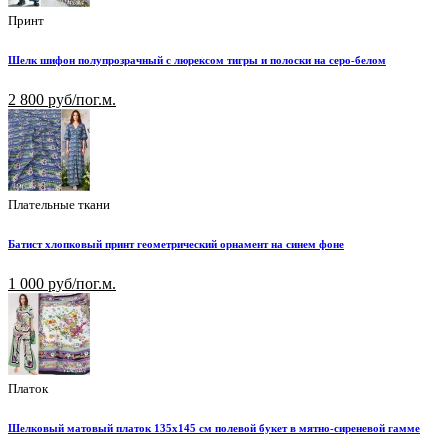
Принт
Шелк шифон полупрозрачный с люрексом тигры и полоски на серо-белом
2 800 руб/пог.м.
Плательные ткани
Батист хлопковый принт геометрический орнамент на синем фоне
1 000 руб/пог.м.
Платок
Шелковый матовый платок 135х145 см полевой букет в мятно-сиреневой гамме