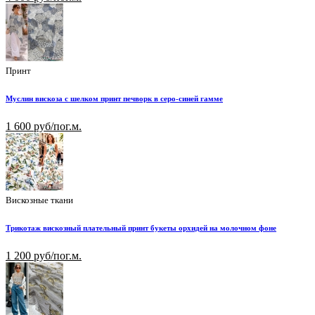
Принт
Муслин вискоза с шелком принт печворк в серо-синей гамме
1 600 руб/пог.м.
Вискозные ткани
Трикотаж вискозный плательный принт букеты орхидей на молочном фоне
1 200 руб/пог.м.