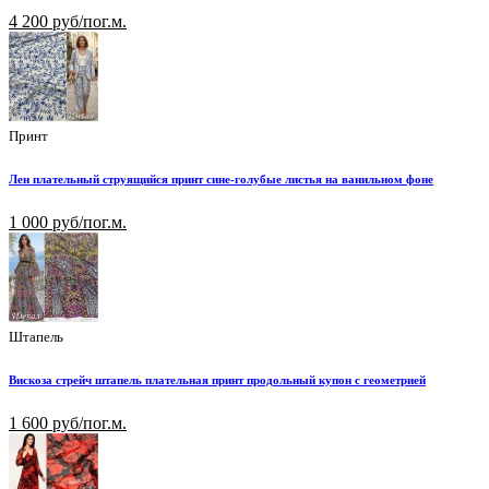
4 200 руб/пог.м.
Принт
Лен плательный струящийся принт сине-голубые листья на ванильном фоне
1 000 руб/пог.м.
Штапель
Вискоза стрейч штапель плательная принт продольный купон с геометрией
1 600 руб/пог.м.