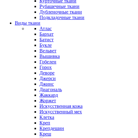
Курточные ткани
Рубашечные ткани
Дубленочные ткани
Подкладочные ткани
Виды ткани
Атлас
Бархат
Батист
Букле
Вельвет
Вышивка
Гобелен
Горох
Деворе
Джерси
Джинс
Диагональ
Жаккард
Жоржет
Искусственная кожа
Искусственный мех
Клетка
Креп
Крепдешин
Креш