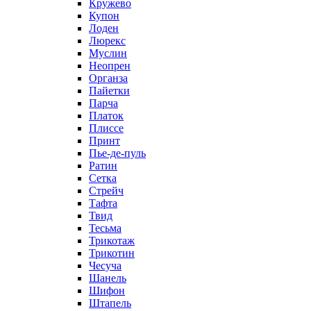
Кружево
Купон
Лоден
Люрекс
Муслин
Неопрен
Органза
Пайетки
Парча
Платок
Плиссе
Принт
Пье-де-пуль
Ратин
Сетка
Стрейч
Тафта
Твид
Тесьма
Трикотаж
Трикотин
Чесуча
Шанель
Шифон
Штапель