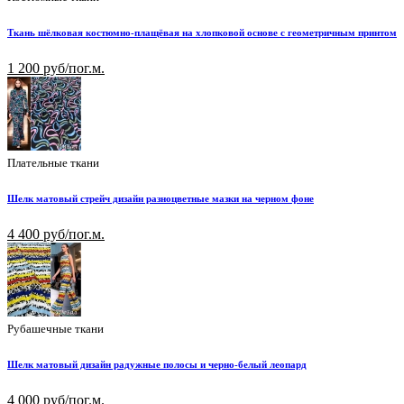
Ткань шёлковая костюмно-плащёвая на хлопковой основе с геометричным принтом
1 200 руб/пог.м.
Плательные ткани
Шелк матовый стрейч дизайн разноцветные мазки на черном фоне
4 400 руб/пог.м.
Рубашечные ткани
Шелк матовый дизайн радужные полосы и черно-белый леопард
4 000 руб/пог.м.