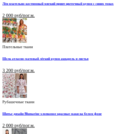
Лён плательно-костюмный мягкий принт цветочный купон с синих тонах
2 000 руб/пог.м.
Плательные ткани
Шелк атласно-матовый лёгкий купон акварель и листья
3 200 руб/пог.м.
Рубашечные ткани
Шитье дизайн Blumarine хлопковое красные маки на белом фоне
2 000 руб/пог.м.