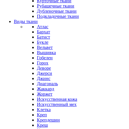
Курточные ткани
Рубашечные ткани
Дубленочные ткани
Подкладочные ткани
Виды ткани
Атлас
Бархат
Батист
Букле
Вельвет
Вышивка
Гобелен
Горох
Деворе
Джерси
Джинс
Диагональ
Жаккард
Жоржет
Искусственная кожа
Искусственный мех
Клетка
Креп
Крепдешин
Креш