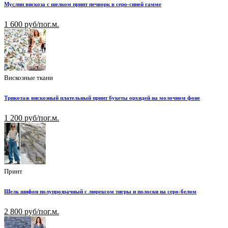
Муслин вискоза с шелком принт печворк в серо-синей гамме
1 600 руб/пог.м.
Вискозные ткани
Трикотаж вискозный плательный принт букеты орхидей на молочном фоне
1 200 руб/пог.м.
Принт
Шелк шифон полупрозрачный с люрексом тигры и полоски на серо-белом
2 800 руб/пог.м.