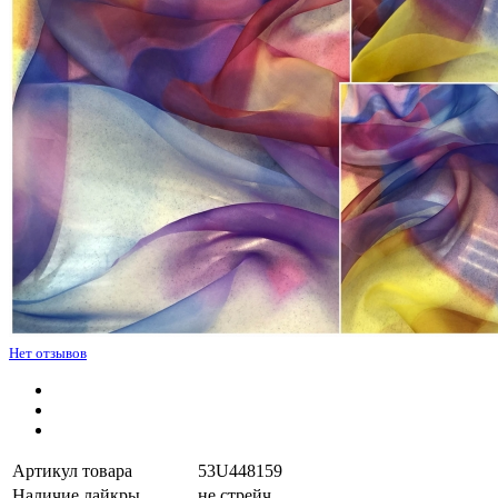
Нет отзывов
Артикул товара
53U448159
Наличие лайкры
не стрейч