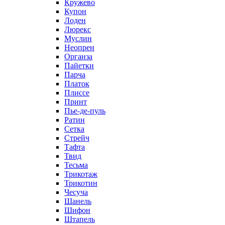
Кружево
Купон
Лоден
Люрекс
Муслин
Неопрен
Органза
Пайетки
Парча
Платок
Плиссе
Принт
Пье-де-пуль
Ратин
Сетка
Стрейч
Тафта
Твид
Тесьма
Трикотаж
Трикотин
Чесуча
Шанель
Шифон
Штапель