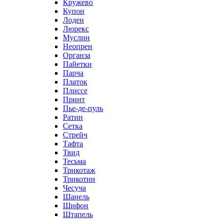
Кружево
Купон
Лоден
Люрекс
Муслин
Неопрен
Органза
Пайетки
Парча
Платок
Плиссе
Принт
Пье-де-пуль
Ратин
Сетка
Стрейч
Тафта
Твид
Тесьма
Трикотаж
Трикотин
Чесуча
Шанель
Шифон
Штапель