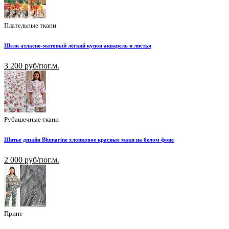
Плательные ткани
Шелк атласно-матовый лёгкий купон акварель и листья
3 200 руб/пог.м.
Рубашечные ткани
Шитье дизайн Blumarine хлопковое красные маки на белом фоне
2 000 руб/пог.м.
Принт