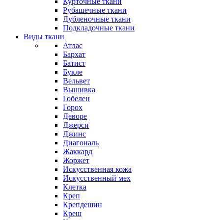
Курточные ткани
Рубашечные ткани
Дубленочные ткани
Подкладочные ткани
Виды ткани
Атлас
Бархат
Батист
Букле
Вельвет
Вышивка
Гобелен
Горох
Деворе
Джерси
Джинс
Диагональ
Жаккард
Жоржет
Искусственная кожа
Искусственный мех
Клетка
Креп
Крепдешин
Креш