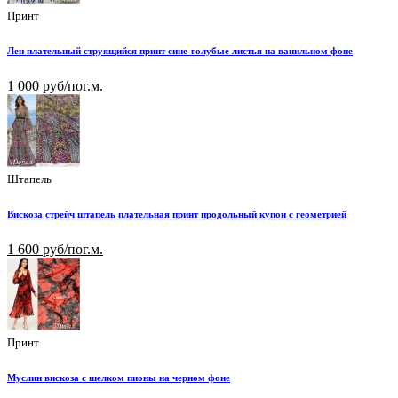
Принт
Лен плательный струящийся принт сине-голубые листья на ванильном фоне
1 000 руб/пог.м.
Штапель
Вискоза стрейч штапель плательная принт продольный купон с геометрией
1 600 руб/пог.м.
Принт
Муслин вискоза с шелком пионы на черном фоне