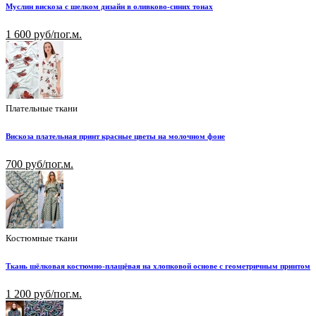
Муслин вискоза с шелком дизайн в оливково-синих тонах
1 600 руб/пог.м.
Плательные ткани
Вискоза плательная принт красные цветы на молочном фоне
700 руб/пог.м.
Костюмные ткани
Ткань шёлковая костюмно-плащёвая на хлопковой основе с геометричным принтом
1 200 руб/пог.м.