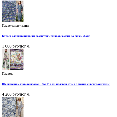
Плательные ткани
Батист хлопковый принт геометрический орнамент на синем фоне
1 000 руб/пог.м.
Платок
Шелковый матовый платок 135х145 см полевой букет в мятно-сиреневой гамме
4 200 руб/пог.м.