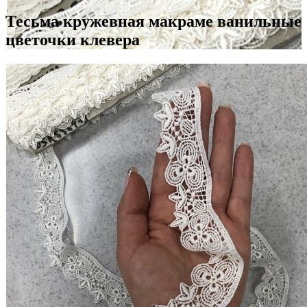
Тесьма кружевная макраме ванильные
цветочки клевера