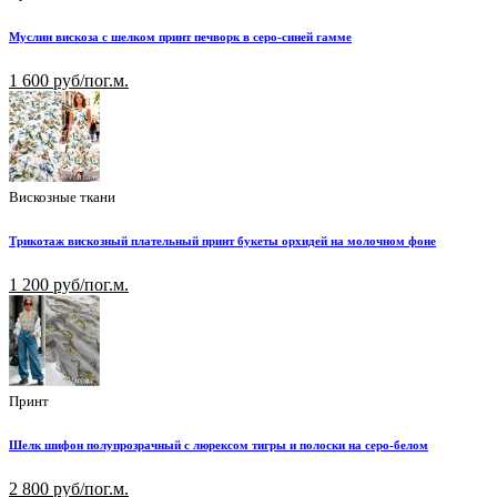
Муслин вискоза с шелком принт печворк в серо-синей гамме
1 600 руб/пог.м.
Вискозные ткани
Трикотаж вискозный плательный принт букеты орхидей на молочном фоне
1 200 руб/пог.м.
Принт
Шелк шифон полупрозрачный с люрексом тигры и полоски на серо-белом
2 800 руб/пог.м.