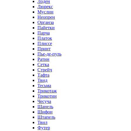
Лоден
Люрекс
Муслин
Неопрен
Органза
Пайетки
Парча
Платок
Плиссе
Принт
Пье-де-пуль
Ратин
Сетка
Стрейч
Тафта
Твид
Тесьма
Трикотаж
Трикотин
Чесуча
Шанель
Шифон
Штапель
Твил
Футер