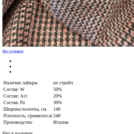
Нет отзывов
Наличие лайкры
не стрейч
Состав: W
50%
Состав: Act
20%
Состав: Pa
30%
Ширина полотна, см.
140
Плотность, грамм/пог.м
240
Производство
Италия
Нет в наличии