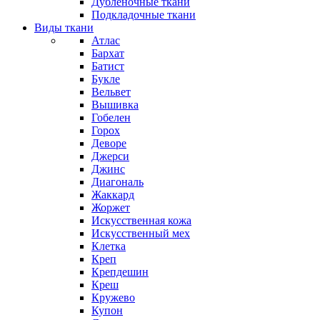
Дубленочные ткани
Подкладочные ткани
Виды ткани
Атлас
Бархат
Батист
Букле
Вельвет
Вышивка
Гобелен
Горох
Деворе
Джерси
Джинс
Диагональ
Жаккард
Жоржет
Искусственная кожа
Искусственный мех
Клетка
Креп
Крепдешин
Креш
Кружево
Купон