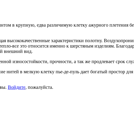
нтом в крупную, едва различимую клетку ажурного плетения бе
ющая высококачественные характеристики полотну. Воздухопрони
я тепло-все это относится именно к шерстяным изделиям. Благод
ый внешний вид.
нной износостойкости, прочности, а так же продлевает срок сл
ие нитей в мелкую клетку пье-де-пуль дает богатый простор дл
ывы.
Войдите
, пожалуйста.