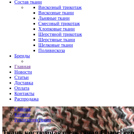
Состав ткани
Вискозный трикотаж
Вискозные ткани
Льняные ткани
Смесовый трикотаж
Хлопковые ткани
Шерстяной трикотаж
Шерстяные ткани
Шелковые ткани
Поливискоза
Бренды
Главная
Новости
Статьи
Доставка
Оплата
Контакты
Распродажа
Главная
Каталог
Реализация ткани
Ткань костюмная шерстяная Chanel сер