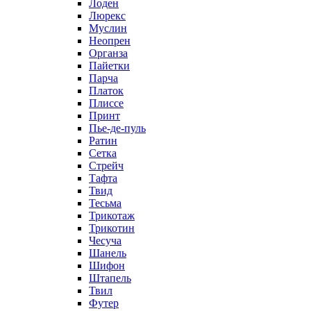
Лоден
Люрекс
Муслин
Неопрен
Органза
Пайетки
Парча
Платок
Плиссе
Принт
Пье-де-пуль
Ратин
Сетка
Стрейч
Тафта
Твид
Тесьма
Трикотаж
Трикотин
Чесуча
Шанель
Шифон
Штапель
Твил
Футер