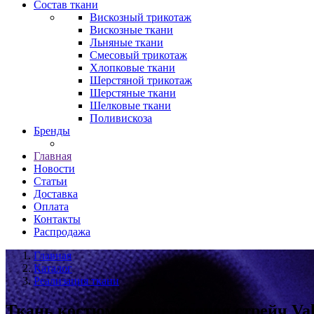
Состав ткани
Вискозный трикотаж
Вискозные ткани
Льняные ткани
Смесовый трикотаж
Хлопковые ткани
Шерстяной трикотаж
Шерстяные ткани
Шелковые ткани
Поливискоза
Бренды
Главная
Новости
Статьи
Доставка
Оплата
Контакты
Распродажа
Главная
Каталог
Реализация ткани
Ткань костюмная шерстяная стрейч Vale