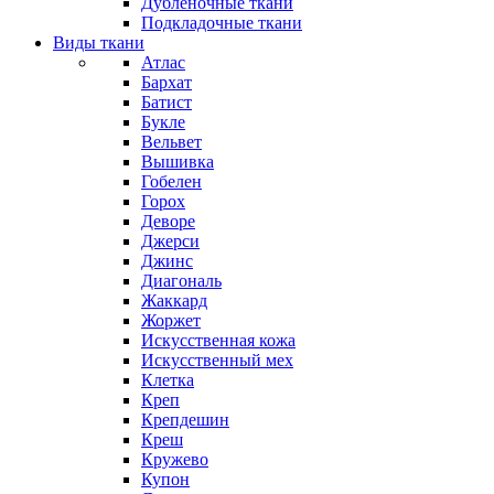
Дубленочные ткани
Подкладочные ткани
Виды ткани
Атлас
Бархат
Батист
Букле
Вельвет
Вышивка
Гобелен
Горох
Деворе
Джерси
Джинс
Диагональ
Жаккард
Жоржет
Искусственная кожа
Искусственный мех
Клетка
Креп
Крепдешин
Креш
Кружево
Купон