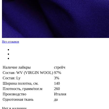
Нет отзывов
Наличие лайкры
стрейч
Состав: WV (VIRGIN WOOL)
97%
Состав: Ly
3%
Ширина полотна, см.
140
Плотность, грамм/пог.м
260
Производство
Италия
Однотонная ткань
да
Нет в наличии