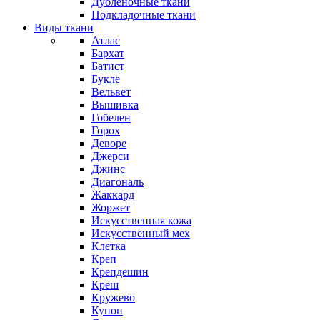
Дубленочные ткани
Подкладочные ткани
Виды ткани
Атлас
Бархат
Батист
Букле
Вельвет
Вышивка
Гобелен
Горох
Деворе
Джерси
Джинс
Диагональ
Жаккард
Жоржет
Искусственная кожа
Искусственный мех
Клетка
Креп
Крепдешин
Креш
Кружево
Купон