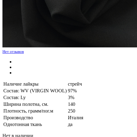
Нет отзывов
Наличие лайкры
стрейч
Состав: WV (VIRGIN WOOL)
97%
Состав: Ly
3%
Ширина полотна, см.
140
Плотность, грамм/пог.м
250
Производство
Италия
Однотонная ткань
да
Нет в наличии