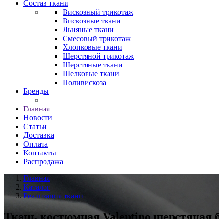
Состав ткани
Вискозный трикотаж
Вискозные ткани
Льняные ткани
Смесовый трикотаж
Хлопковые ткани
Шерстяной трикотаж
Шерстяные ткани
Шелковые ткани
Поливискоза
Бренды
Главная
Новости
Статьи
Доставка
Оплата
Контакты
Распродажа
Главная
Каталог
Реализация ткани
Ткань костюмная Valentino шерстяная 