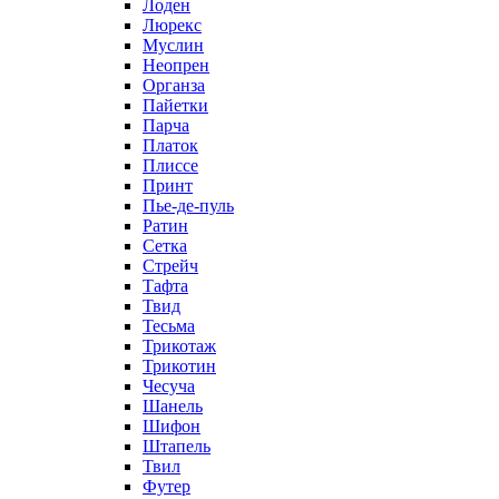
Лоден
Люрекс
Муслин
Неопрен
Органза
Пайетки
Парча
Платок
Плиссе
Принт
Пье-де-пуль
Ратин
Сетка
Стрейч
Тафта
Твид
Тесьма
Трикотаж
Трикотин
Чесуча
Шанель
Шифон
Штапель
Твил
Футер