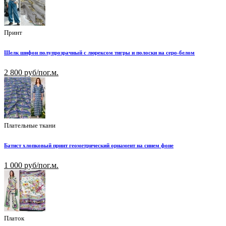
Принт
Шелк шифон полупрозрачный с люрексом тигры и полоски на серо-белом
2 800 руб/пог.м.
Плательные ткани
Батист хлопковый принт геометрический орнамент на синем фоне
1 000 руб/пог.м.
Платок