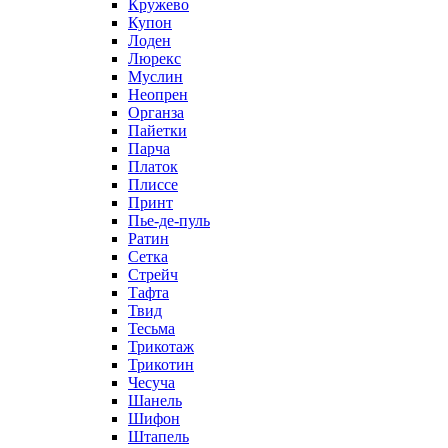
Кружево
Купон
Лоден
Люрекс
Муслин
Неопрен
Органза
Пайетки
Парча
Платок
Плиссе
Принт
Пье-де-пуль
Ратин
Сетка
Стрейч
Тафта
Твид
Тесьма
Трикотаж
Трикотин
Чесуча
Шанель
Шифон
Штапель