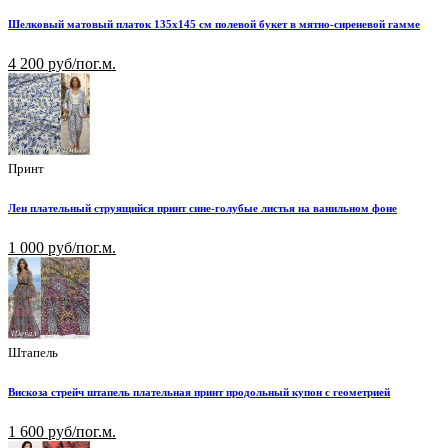
Шелковый матовый платок 135х145 см полевой букет в мятно-сиреневой гамме
4 200 руб/пог.м.
Принт
Лен плательный струящийся принт сине-голубые листья на ванильном фоне
1 000 руб/пог.м.
Штапель
Вискоза стрейч штапель плательная принт продольный купон с геометрией
1 600 руб/пог.м.