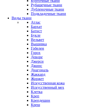
Курточные ткани
Рубашечные ткани
Дубленочные ткани
Подкладочные ткани
Виды ткани
Атлас
Бархат
Батист
Букле
Вельвет
Вышивка
Гобелен
Горох
Деворе
Джерси
Джинс
Диагональ
Жаккард
Жоржет
Искусственная кожа
Искусственный мех
Клетка
Креп
Крепдешин
Креш