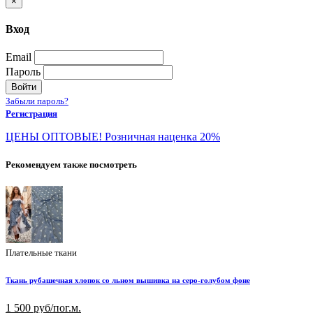
×
Вход
Email
Пароль
Войти
Забыли пароль?
Регистрация
ЦЕНЫ ОПТОВЫЕ! Розничная наценка 20%
Рекомендуем также посмотреть
Плательные ткани
Ткань рубашечная хлопок со льном вышивка на серо-голубом фоне
1 500 руб/пог.м.