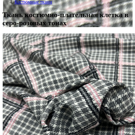
Костюмные ткани
Ткань костюмно-плательная клетка в
серо-розовых тонах