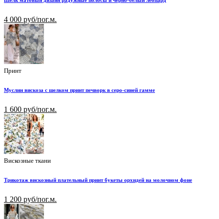
Шелк матовый дизайн радужные полосы и черно-белый леопард
4 000 руб/пог.м.
Принт
Муслин вискоза с шелком принт печворк в серо-синей гамме
1 600 руб/пог.м.
Вискозные ткани
Трикотаж вискозный плательный принт букеты орхидей на молочном фоне
1 200 руб/пог.м.