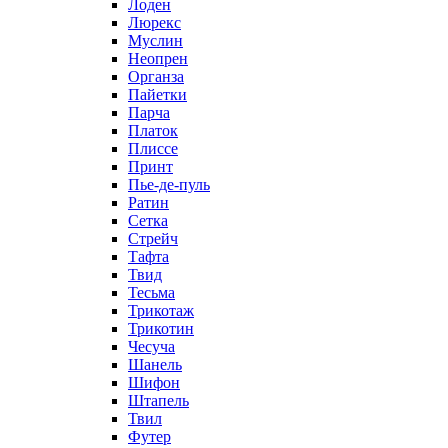
Лоден
Люрекс
Муслин
Неопрен
Органза
Пайетки
Парча
Платок
Плиссе
Принт
Пье-де-пуль
Ратин
Сетка
Стрейч
Тафта
Твид
Тесьма
Трикотаж
Трикотин
Чесуча
Шанель
Шифон
Штапель
Твил
Футер