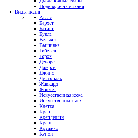
Дубленочные ткани
Подкладочные ткани
Виды ткани
Атлас
Бархат
Батист
Букле
Вельвет
Вышивка
Гобелен
Горох
Деворе
Джерси
Джинс
Диагональ
Жаккард
Жоржет
Искусственная кожа
Искусственный мех
Клетка
Креп
Крепдешин
Креш
Кружево
Купон