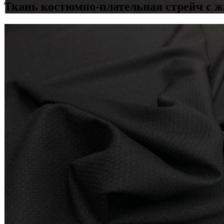
Ткань костюмно-плательная стрейч с ж