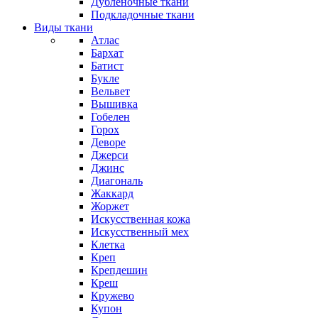
Дубленочные ткани
Подкладочные ткани
Виды ткани
Атлас
Бархат
Батист
Букле
Вельвет
Вышивка
Гобелен
Горох
Деворе
Джерси
Джинс
Диагональ
Жаккард
Жоржет
Искусственная кожа
Искусственный мех
Клетка
Креп
Крепдешин
Креш
Кружево
Купон