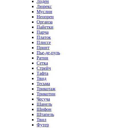
Лоден
Люрекс
Муслин
Неопрен
Органза
Пайетки
Парча
Платок
Плиссе
Принт
Пье-де-пуль
Ратин
Сетка
Стрейч
Тафта
Твид
Тесьма
Трикотаж
Трикотин
Чесуча
Шанель
Шифон
Штапель
Твил
Футер