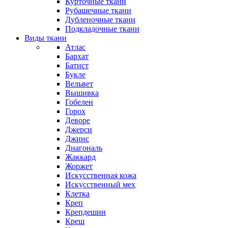
Курточные ткани
Рубашечные ткани
Дубленочные ткани
Подкладочные ткани
Виды ткани
Атлас
Бархат
Батист
Букле
Вельвет
Вышивка
Гобелен
Горох
Деворе
Джерси
Джинс
Диагональ
Жаккард
Жоржет
Искусственная кожа
Искусственный мех
Клетка
Креп
Крепдешин
Креш