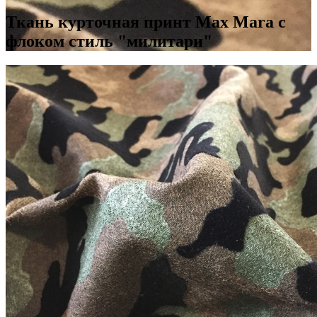
Ткань курточная принт Max Mara с
флоком стиль "милитари"