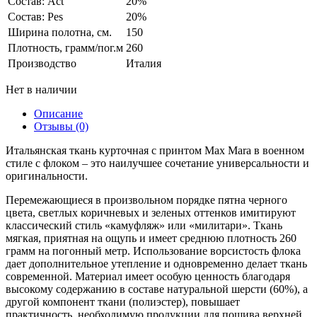
Состав: Act
20%
Состав: Pes
20%
Ширина полотна, см.
150
Плотность, грамм/пог.м
260
Производство
Италия
Нет в наличии
Описание
Отзывы (0)
Итальянская ткань курточная с принтом Max Mara в военном
стиле с флоком – это наилучшее сочетание универсальности и
оригинальности.
Перемежающиеся в произвольном порядке пятна черного
цвета, светлых коричневых и зеленых оттенков имитируют
классический стиль «камуфляж» или «милитари». Ткань
мягкая, приятная на ощупь и имеет среднюю плотность 260
грамм на погонный метр. Использование ворсистость флока
дает дополнительное утепление и одновременно делает ткань
современной. Материал имеет особую ценность благодаря
высокому содержанию в составе натуральной шерсти (60%), а
другой компонент ткани (полиэстер), повышает
практичность, необходимую продукции для пошива верхней