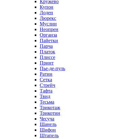
Кружево
Купон
Лоден
Люрекс
Муслин
Неопрен
Органза
Пайетки
Парча
Платок
Плиссе
Принт
Пье-де-пуль
Ратин
Сетка
Стрейч
Тафта
Твид
Тесьма
Трикотаж
Трикотин
Чесуча
Шанель
Шифон
Штапель