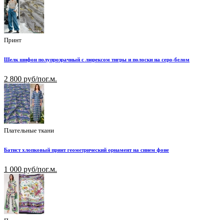
Принт
Шелк шифон полупрозрачный с люрексом тигры и полоски на серо-белом
2 800 руб/пог.м.
Плательные ткани
Батист хлопковый принт геометрический орнамент на синем фоне
1 000 руб/пог.м.