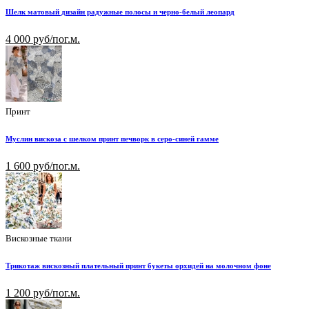
Шелк матовый дизайн радужные полосы и черно-белый леопард
4 000 руб/пог.м.
Принт
Муслин вискоза с шелком принт печворк в серо-синей гамме
1 600 руб/пог.м.
Вискозные ткани
Трикотаж вискозный плательный принт букеты орхидей на молочном фоне
1 200 руб/пог.м.