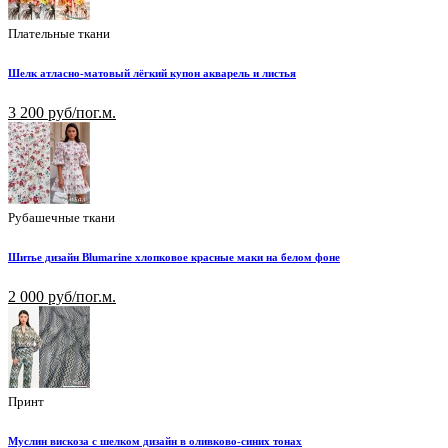
Плательные ткани
Шелк атласно-матовый лёгкий купон акварель и листья
3 200 руб/пог.м.
Рубашечные ткани
Шитье дизайн Blumarine хлопковое красные маки на белом фоне
2 000 руб/пог.м.
Принт
Муслин вискоза с шелком дизайн в оливково-синих тонах