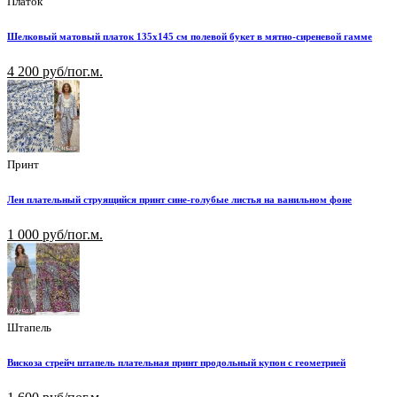
Платок
Шелковый матовый платок 135х145 см полевой букет в мятно-сиреневой гамме
4 200 руб/пог.м.
Принт
Лен плательный струящийся принт сине-голубые листья на ванильном фоне
1 000 руб/пог.м.
Штапель
Вискоза стрейч штапель плательная принт продольный купон с геометрией