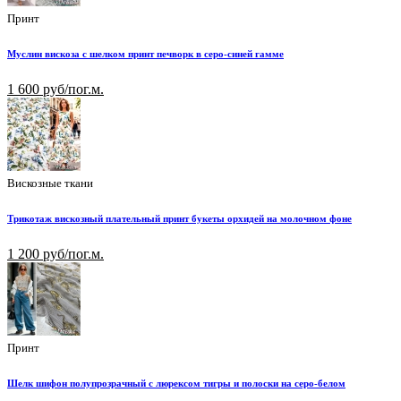
Принт
Муслин вискоза с шелком принт печворк в серо-синей гамме
1 600 руб/пог.м.
Вискозные ткани
Трикотаж вискозный плательный принт букеты орхидей на молочном фоне
1 200 руб/пог.м.
Принт
Шелк шифон полупрозрачный с люрексом тигры и полоски на серо-белом