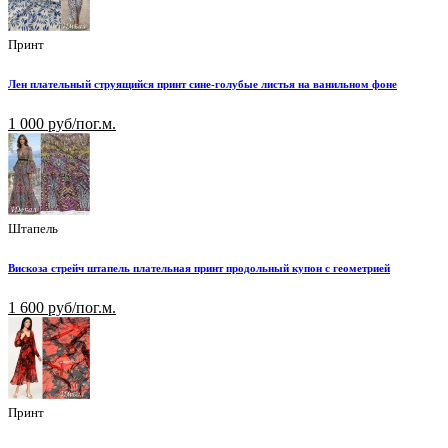
Принт
Лен плательный струящийся принт сине-голубые листья на ванильном фоне
1 000 руб/пог.м.
Штапель
Вискоза стрейч штапель плательная принт продольный купон с геометрией
1 600 руб/пог.м.
Принт