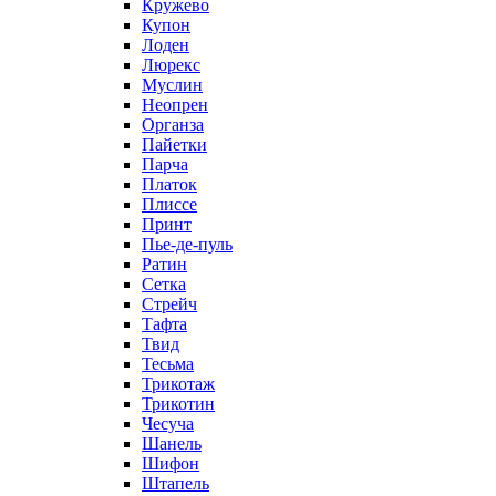
Кружево
Купон
Лоден
Люрекс
Муслин
Неопрен
Органза
Пайетки
Парча
Платок
Плиссе
Принт
Пье-де-пуль
Ратин
Сетка
Стрейч
Тафта
Твид
Тесьма
Трикотаж
Трикотин
Чесуча
Шанель
Шифон
Штапель