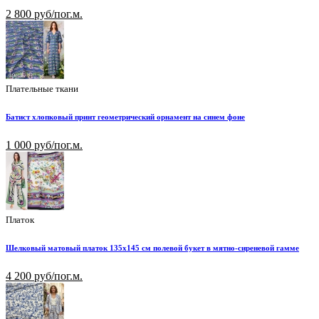
2 800 руб/пог.м.
Плательные ткани
Батист хлопковый принт геометрический орнамент на синем фоне
1 000 руб/пог.м.
Платок
Шелковый матовый платок 135х145 см полевой букет в мятно-сиреневой гамме
4 200 руб/пог.м.