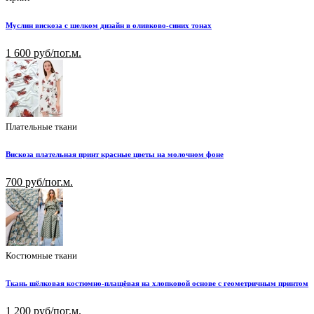
Муслин вискоза с шелком дизайн в оливково-синих тонах
1 600 руб/пог.м.
Плательные ткани
Вискоза плательная принт красные цветы на молочном фоне
700 руб/пог.м.
Костюмные ткани
Ткань шёлковая костюмно-плащёвая на хлопковой основе с геометричным принтом
1 200 руб/пог.м.