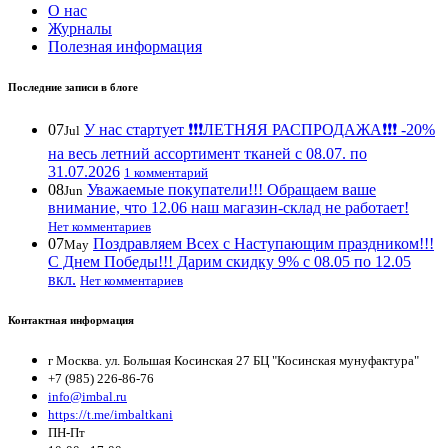
О нас
Журналы
Полезная информация
Последние записи в блоге
07
У нас стартует ❗️❗️❗️ЛЕТНЯЯ РАСПРОДАЖА❗️❗️❗️ -20%
Jul
на весь летний ассортимент тканей с 08.07. по
31.07.2026
1 комментарий
08
Уважаемые покупатели!!! Обращаем ваше
Jun
внимание, что 12.06 наш магазин-склад не работает!
Нет комментариев
07
Поздравляем Всех с Наступающим праздником!!!
May
С Днем Победы!!! Дарим скидку 9% с 08.05 по 12.05
вкл.
Нет комментариев
Контактная информация
г Москва. ул. Большая Косинская 27 БЦ "Косинская мунуфактура"
+7 (985) 226-86-76
info@imbal.ru
https://t.me/imbaltkani
ПН-Пт