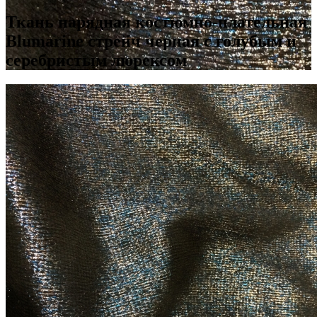
Ткань нарядная костюмно-плательная
Blumarine стрейч черная с голубым и
серебристым люрексом