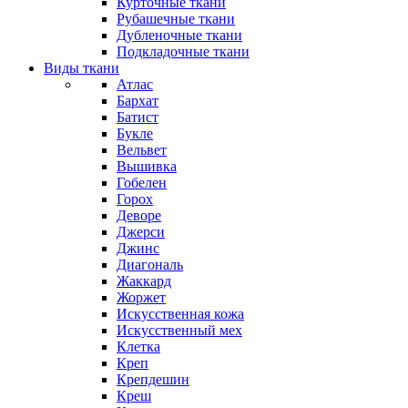
Курточные ткани
Рубашечные ткани
Дубленочные ткани
Подкладочные ткани
Виды ткани
Атлас
Бархат
Батист
Букле
Вельвет
Вышивка
Гобелен
Горох
Деворе
Джерси
Джинс
Диагональ
Жаккард
Жоржет
Искусственная кожа
Искусственный мех
Клетка
Креп
Крепдешин
Креш