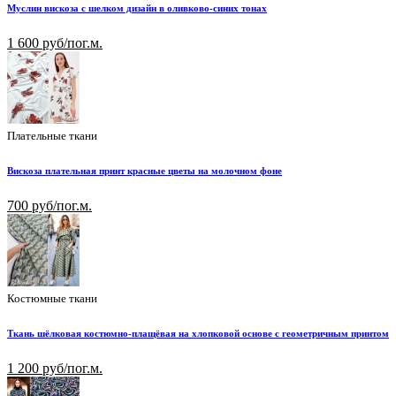
Муслин вискоза с шелком дизайн в оливково-синих тонах
1 600 руб/пог.м.
Плательные ткани
Вискоза плательная принт красные цветы на молочном фоне
700 руб/пог.м.
Костюмные ткани
Ткань шёлковая костюмно-плащёвая на хлопковой основе с геометричным принтом
1 200 руб/пог.м.