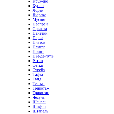
Кружево
Купон
Лоден
Люрекс
Муслин
Неопрен
Органза
Пайетки
Парча
Платок
Плиссе
Принт
Пье-де-пуль
Ратин
Сетка
Стрейч
Тафта
Твид
Тесьма
Трикотаж
Трикотин
Чесуча
Шанель
Шифон
Штапель