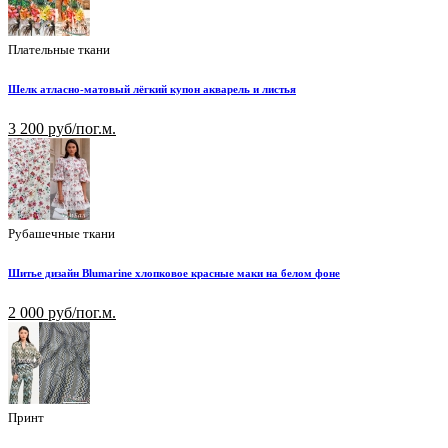
Плательные ткани
Шелк атласно-матовый лёгкий купон акварель и листья
3 200 руб/пог.м.
Рубашечные ткани
Шитье дизайн Blumarine хлопковое красные маки на белом фоне
2 000 руб/пог.м.
Принт