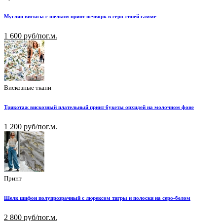
Муслин вискоза с шелком принт печворк в серо-синей гамме
1 600 руб/пог.м.
Вискозные ткани
Трикотаж вискозный плательный принт букеты орхидей на молочном фоне
1 200 руб/пог.м.
Принт
Шелк шифон полупрозрачный с люрексом тигры и полоски на серо-белом
2 800 руб/пог.м.