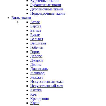
Курточные ткани
Рубашечные ткани
Дубленочные ткани
Подкладочные ткани
Виды ткани
Атлас
Бархат
Батист
Букле
Вельвет
Вышивка
Гобелен
Горох
Деворе
Джерси
Джинс
Диагональ
Жаккард
Жоржет
Искусственная кожа
Искусственный мех
Клетка
Креп
Крепдешин
Креш