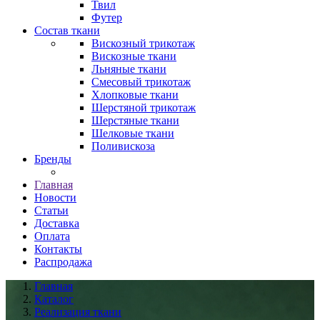
Твил
Футер
Состав ткани
Вискозный трикотаж
Вискозные ткани
Льняные ткани
Смесовый трикотаж
Хлопковые ткани
Шерстяной трикотаж
Шерстяные ткани
Шелковые ткани
Поливискоза
Бренды
Главная
Новости
Статьи
Доставка
Оплата
Контакты
Распродажа
Главная
Каталог
Реализация ткани