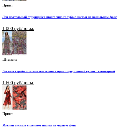
Принт
Лен плательный струящийся принт сине-голубые листья на ванильном фоне
1 000 руб/пог.м.
Штапель
Вискоза стрейч штапель плательная принт продольный купон с геометрией
1 600 руб/пог.м.
Принт
Муслин вискоза с шелком пионы на черном фоне