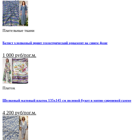
Плательные ткани
Батист хлопковый принт геометрический орнамент на синем фоне
1 000 руб/пог.м.
Платок
Шелковый матовый платок 135х145 см полевой букет в мятно-сиреневой гамме
4 200 руб/пог.м.