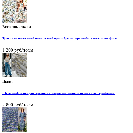
Вискозные ткани
Трикотаж вискозный плательный принт букеты орхидей на молочном фоне
1 200 руб/пог.м.
Принт
Шелк шифон полупрозрачный с люрексом тигры и полоски на серо-белом
2 800 руб/пог.м.