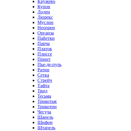
Кружево
Купон
Лоден
Люрекс
Муслин
Неопрен
Органза
Пайетки
Парча
Платок
Плиссе
Принт
Пье-де-пуль
Ратин
Сетка
Стрейч
Тафта
Твид
Тесьма
Трикотаж
Трикотин
Чесуча
Шанель
Шифон
Штапель