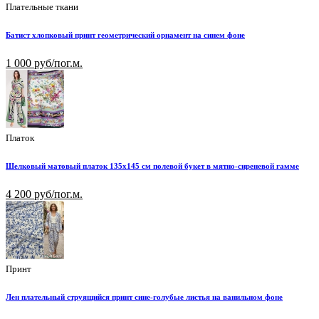
Плательные ткани
Батист хлопковый принт геометрический орнамент на синем фоне
1 000 руб/пог.м.
Платок
Шелковый матовый платок 135х145 см полевой букет в мятно-сиреневой гамме
4 200 руб/пог.м.
Принт
Лен плательный струящийся принт сине-голубые листья на ванильном фоне