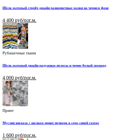
Шелк матовый стрейч дизайн разноцветные мазки на черном фоне
4 400 руб/пог.м.
Рубашечные ткани
Шелк матовый дизайн радужные полосы и черно-белый леопард
4 000 руб/пог.м.
Принт
Муслин вискоза с шелком принт печворк в серо-синей гамме
1 600 руб/пог.м.