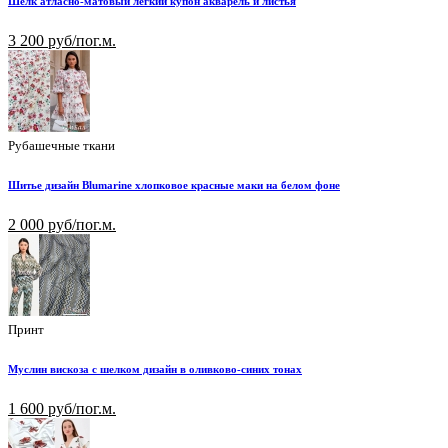
Шелк атласно-матовый лёгкий купон акварель и листья
3 200 руб/пог.м.
Рубашечные ткани
Шитье дизайн Blumarine хлопковое красные маки на белом фоне
2 000 руб/пог.м.
Принт
Муслин вискоза с шелком дизайн в оливково-синих тонах
1 600 руб/пог.м.