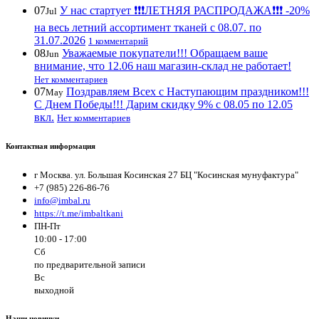
07
У нас стартует ❗️❗️❗️ЛЕТНЯЯ РАСПРОДАЖА❗️❗️❗️ -20%
Jul
на весь летний ассортимент тканей с 08.07. по
31.07.2026
1 комментарий
08
Уважаемые покупатели!!! Обращаем ваше
Jun
внимание, что 12.06 наш магазин-склад не работает!
Нет комментариев
07
Поздравляем Всех с Наступающим праздником!!!
May
С Днем Победы!!! Дарим скидку 9% с 08.05 по 12.05
вкл.
Нет комментариев
Контактная информация
г Москва. ул. Большая Косинская 27 БЦ "Косинская мунуфактура"
+7 (985) 226-86-76
info@imbal.ru
https://t.me/imbaltkani
ПН-Пт
10:00 - 17:00
Сб
по предварительной записи
Вс
выходной
Наши новинки