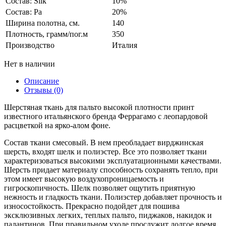
Состав: Silk
10%
Состав: Pa
20%
Ширина полотна, см.
140
Плотность, грамм/пог.м
350
Производство
Италия
Нет в наличии
Описание
Отзывы (0)
Шерстяная ткань для пальто высокой плотности принт
известного итальянского бренда Феррагамо c леопардовой
расцветкой на ярко-алом фоне.
Состав ткани смесовый. В нем преобладает вирджинская
шерсть, входят шелк и полиэстер. Все это позволяет ткани
характеризоваться высокими эксплуатационными качествами.
Шерсть придает материалу способность сохранять тепло, при
этом имеет высокую воздухопроницаемость и
гигроскопичность. Шелк позволяет ощутить приятную
нежность и гладкость ткани. Полиэстер добавляет прочность и
износостойкость. Прекрасно подойдет для пошива
эксклюзивных легких, теплых пальто, пиджаков, накидок и
палантинов. При правильном уходе прослужит долгое время