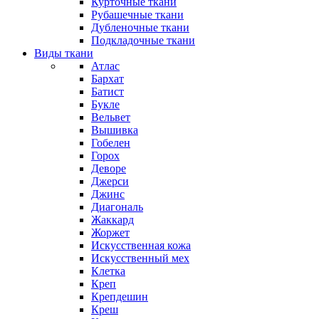
Курточные ткани
Рубашечные ткани
Дубленочные ткани
Подкладочные ткани
Виды ткани
Атлас
Бархат
Батист
Букле
Вельвет
Вышивка
Гобелен
Горох
Деворе
Джерси
Джинс
Диагональ
Жаккард
Жоржет
Искусственная кожа
Искусственный мех
Клетка
Креп
Крепдешин
Креш