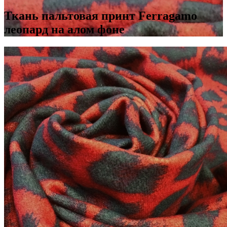
Ткань пальтовая принт Ferragamo
леопард на алом фоне