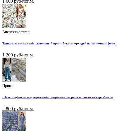
1 600 руб/пог.м.
Вискозные ткани
Трикотаж вискозный плательный принт букеты орхидей на молочном фоне
1 200 руб/пог.м.
Принт
Шелк шифон полупрозрачный с люрексом тигры и полоски на серо-белом
2 800 руб/пог.м.