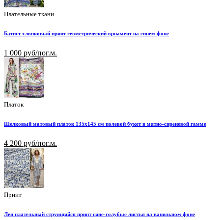
Плательные ткани
Батист хлопковый принт геометрический орнамент на синем фоне
1 000 руб/пог.м.
Платок
Шелковый матовый платок 135х145 см полевой букет в мятно-сиреневой гамме
4 200 руб/пог.м.
Принт
Лен плательный струящийся принт сине-голубые листья на ванильном фоне