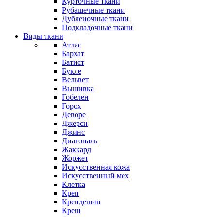
Курточные ткани
Рубашечные ткани
Дубленочные ткани
Подкладочные ткани
Виды ткани
Атлас
Бархат
Батист
Букле
Вельвет
Вышивка
Гобелен
Горох
Деворе
Джерси
Джинс
Диагональ
Жаккард
Жоржет
Искусственная кожа
Искусственный мех
Клетка
Креп
Крепдешин
Креш