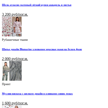
Шелк атласно-матовый лёгкий купон акварель и листья
3 200 руб/пог.м.
Рубашечные ткани
Шитье дизайн Blumarine хлопковое красные маки на белом фоне
2 000 руб/пог.м.
Принт
Муслин вискоза с шелком дизайн в оливково-синих тонах
1 600 руб/пог.м.