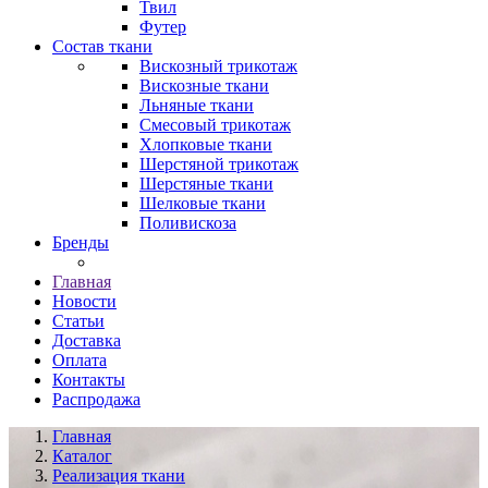
Твил
Футер
Состав ткани
Вискозный трикотаж
Вискозные ткани
Льняные ткани
Смесовый трикотаж
Хлопковые ткани
Шерстяной трикотаж
Шерстяные ткани
Шелковые ткани
Поливискоза
Бренды
Главная
Новости
Статьи
Доставка
Оплата
Контакты
Распродажа
Главная
Каталог
Реализация ткани