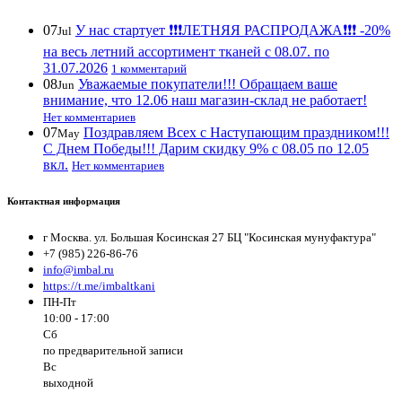
07
У нас стартует ❗️❗️❗️ЛЕТНЯЯ РАСПРОДАЖА❗️❗️❗️ -20%
Jul
на весь летний ассортимент тканей с 08.07. по
31.07.2026
1 комментарий
08
Уважаемые покупатели!!! Обращаем ваше
Jun
внимание, что 12.06 наш магазин-склад не работает!
Нет комментариев
07
Поздравляем Всех с Наступающим праздником!!!
May
С Днем Победы!!! Дарим скидку 9% с 08.05 по 12.05
вкл.
Нет комментариев
Контактная информация
г Москва. ул. Большая Косинская 27 БЦ "Косинская мунуфактура"
+7 (985) 226-86-76
info@imbal.ru
https://t.me/imbaltkani
ПН-Пт
10:00 - 17:00
Сб
по предварительной записи
Вс
выходной