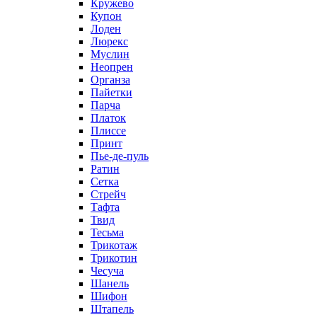
Кружево
Купон
Лоден
Люрекс
Муслин
Неопрен
Органза
Пайетки
Парча
Платок
Плиссе
Принт
Пье-де-пуль
Ратин
Сетка
Стрейч
Тафта
Твид
Тесьма
Трикотаж
Трикотин
Чесуча
Шанель
Шифон
Штапель