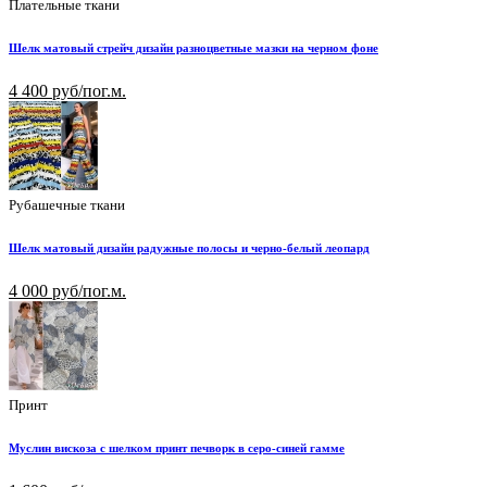
Плательные ткани
Шелк матовый стрейч дизайн разноцветные мазки на черном фоне
4 400 руб/пог.м.
Рубашечные ткани
Шелк матовый дизайн радужные полосы и черно-белый леопард
4 000 руб/пог.м.
Принт
Муслин вискоза с шелком принт печворк в серо-синей гамме