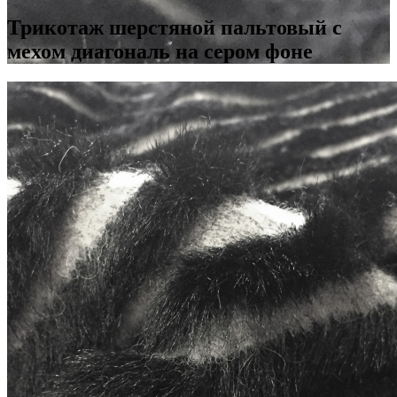
Трикотаж шерстяной пальтовый с
мехом диагональ на сером фоне