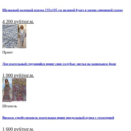
Шелковый матовый платок 135х145 см полевой букет в мятно-сиреневой гамме
4 200 руб/пог.м.
Принт
Лен плательный струящийся принт сине-голубые листья на ванильном фоне
1 000 руб/пог.м.
Штапель
Вискоза стрейч штапель плательная принт продольный купон с геометрией
1 600 руб/пог.м.