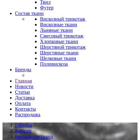
Твил
Футер
Состав ткани
Вискозный трикотаж
Вискозные ткани
Льняные ткани
Смесовый трикотаж
Хлопковые ткани
Шерстяной трикотаж
Шерстяные ткани
Шелковые ткани
Поливискоза
Бренды
Главная
Новости
Статьи
Доставка
Оплата
Контакты
Распродажа
Главная
Каталог
Реализация ткани