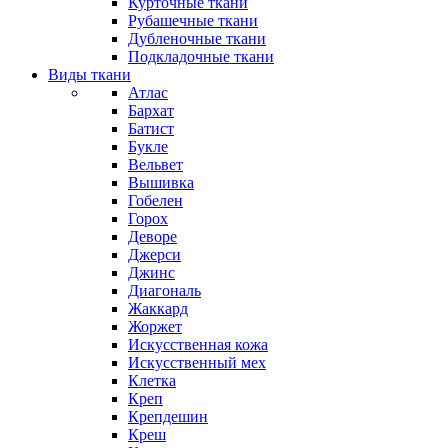
Курточные ткани
Рубашечные ткани
Дубленочные ткани
Подкладочные ткани
Виды ткани
Атлас
Бархат
Батист
Букле
Вельвет
Вышивка
Гобелен
Горох
Деворе
Джерси
Джинс
Диагональ
Жаккард
Жоржет
Искусственная кожа
Искусственный мех
Клетка
Креп
Крепдешин
Креш