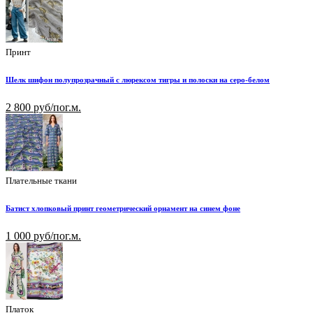
Принт
Шелк шифон полупрозрачный с люрексом тигры и полоски на серо-белом
2 800 руб/пог.м.
Плательные ткани
Батист хлопковый принт геометрический орнамент на синем фоне
1 000 руб/пог.м.
Платок