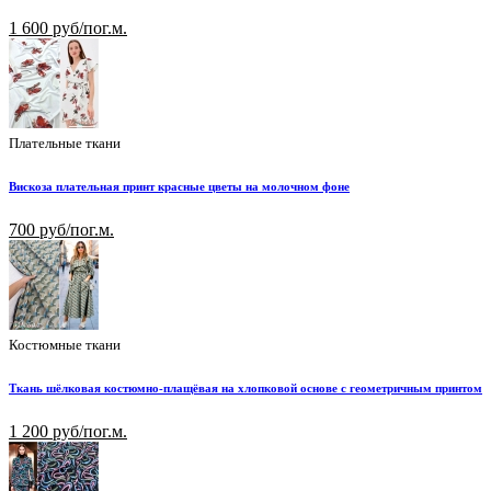
1 600 руб/пог.м.
Плательные ткани
Вискоза плательная принт красные цветы на молочном фоне
700 руб/пог.м.
Костюмные ткани
Ткань шёлковая костюмно-плащёвая на хлопковой основе с геометричным принтом
1 200 руб/пог.м.