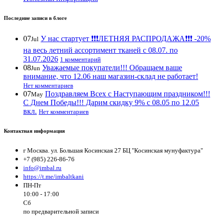
Последние записи в блоге
07
У нас стартует ❗️❗️❗️ЛЕТНЯЯ РАСПРОДАЖА❗️❗️❗️ -20%
Jul
на весь летний ассортимент тканей с 08.07. по
31.07.2026
1 комментарий
08
Уважаемые покупатели!!! Обращаем ваше
Jun
внимание, что 12.06 наш магазин-склад не работает!
Нет комментариев
07
Поздравляем Всех с Наступающим праздником!!!
May
С Днем Победы!!! Дарим скидку 9% с 08.05 по 12.05
вкл.
Нет комментариев
Контактная информация
г Москва. ул. Большая Косинская 27 БЦ "Косинская мунуфактура"
+7 (985) 226-86-76
info@imbal.ru
https://t.me/imbaltkani
ПН-Пт
10:00 - 17:00
Сб
по предварительной записи