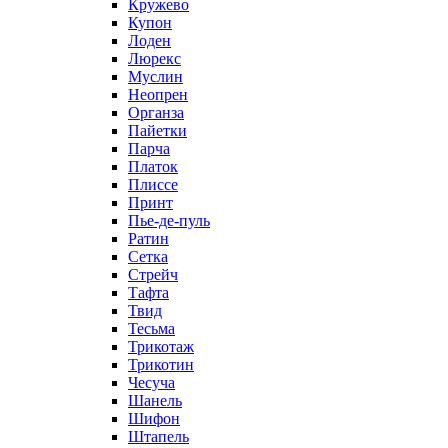
Кружево
Купон
Лоден
Люрекс
Муслин
Неопрен
Органза
Пайетки
Парча
Платок
Плиссе
Принт
Пье-де-пуль
Ратин
Сетка
Стрейч
Тафта
Твид
Тесьма
Трикотаж
Трикотин
Чесуча
Шанель
Шифон
Штапель