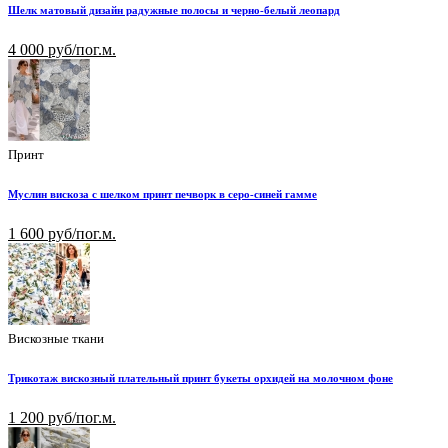
Шелк матовый дизайн радужные полосы и черно-белый леопард
4 000 руб/пог.м.
Принт
Муслин вискоза с шелком принт печворк в серо-синей гамме
1 600 руб/пог.м.
Вискозные ткани
Трикотаж вискозный плательный принт букеты орхидей на молочном фоне
1 200 руб/пог.м.