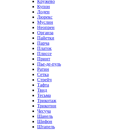
Кружево
Купон
Лоден
Люрекс
Муслин
Неопрен
Органза
Пайетки
Парча
Платок
Плиссе
Принт
Пье-де-пуль
Ратин
Сетка
Стрейч
Тафта
Твид
Тесьма
Трикотаж
Трикотин
Чесуча
Шанель
Шифон
Штапель