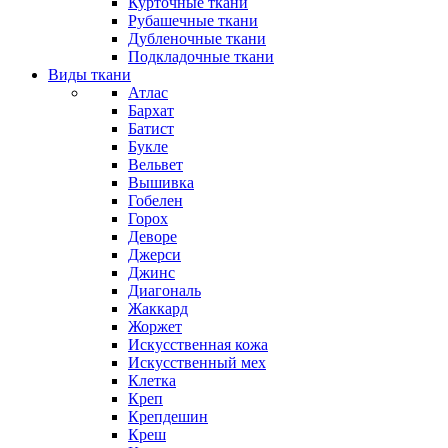
Курточные ткани
Рубашечные ткани
Дубленочные ткани
Подкладочные ткани
Виды ткани
Атлас
Бархат
Батист
Букле
Вельвет
Вышивка
Гобелен
Горох
Деворе
Джерси
Джинс
Диагональ
Жаккард
Жоржет
Искусственная кожа
Искусственный мех
Клетка
Креп
Крепдешин
Креш