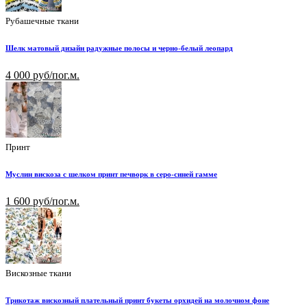
Рубашечные ткани
Шелк матовый дизайн радужные полосы и черно-белый леопард
4 000 руб/пог.м.
Принт
Муслин вискоза с шелком принт печворк в серо-синей гамме
1 600 руб/пог.м.
Вискозные ткани
Трикотаж вискозный плательный принт букеты орхидей на молочном фоне