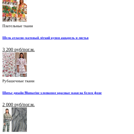
Плательные ткани
Шелк атласно-матовый лёгкий купон акварель и листья
3 200 руб/пог.м.
Рубашечные ткани
Шитье дизайн Blumarine хлопковое красные маки на белом фоне
2 000 руб/пог.м.