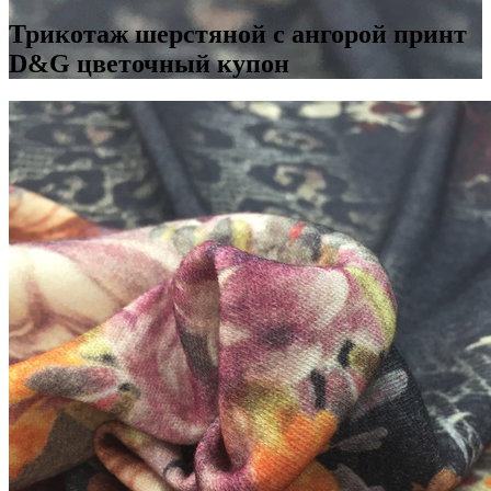
Трикотаж шерстяной с ангорой принт
D&G цветочный купон