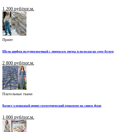
1 200 руб/пог.м.
Принт
Шелк шифон полупрозрачный с люрексом тигры и полоски на серо-белом
2 800 руб/пог.м.
Плательные ткани
Батист хлопковый принт геометрический орнамент на синем фоне
1 000 руб/пог.м.