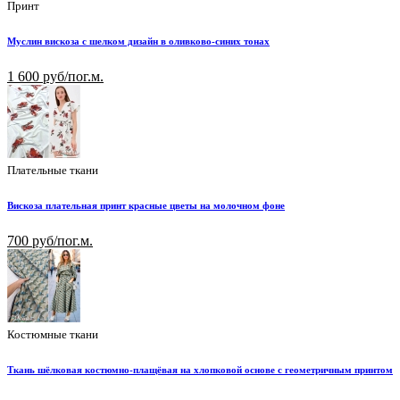
Принт
Муслин вискоза с шелком дизайн в оливково-синих тонах
1 600 руб/пог.м.
Плательные ткани
Вискоза плательная принт красные цветы на молочном фоне
700 руб/пог.м.
Костюмные ткани
Ткань шёлковая костюмно-плащёвая на хлопковой основе с геометричным принтом