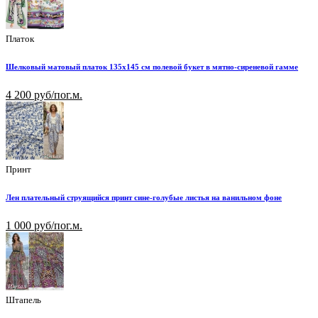
Платок
Шелковый матовый платок 135х145 см полевой букет в мятно-сиреневой гамме
4 200 руб/пог.м.
Принт
Лен плательный струящийся принт сине-голубые листья на ванильном фоне
1 000 руб/пог.м.
Штапель