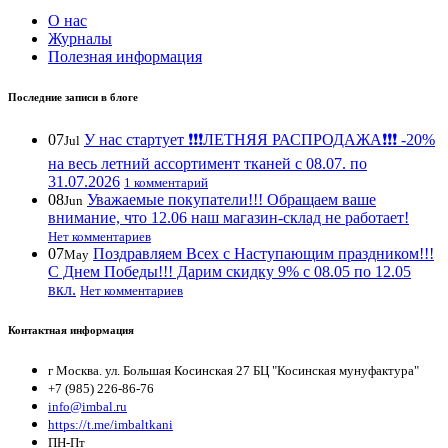
О нас
Журналы
Полезная информация
Последние записи в блоге
07
У нас стартует ❗️❗️❗️ЛЕТНЯЯ РАСПРОДАЖА❗️❗️❗️ -20%
Jul
на весь летний ассортимент тканей с 08.07. по
31.07.2026
1 комментарий
08
Уважаемые покупатели!!! Обращаем ваше
Jun
внимание, что 12.06 наш магазин-склад не работает!
Нет комментариев
07
Поздравляем Всех с Наступающим праздником!!!
May
С Днем Победы!!! Дарим скидку 9% с 08.05 по 12.05
вкл.
Нет комментариев
Контактная информация
г Москва. ул. Большая Косинская 27 БЦ "Косинская мунуфактура"
+7 (985) 226-86-76
info@imbal.ru
https://t.me/imbaltkani
ПН-Пт