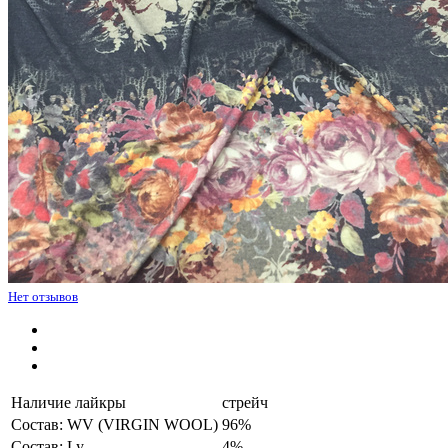
Нет отзывов
Наличие лайкры
стрейч
Состав: WV (VIRGIN WOOL)
96%
Состав: Ly
4%