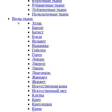
Курточные ткани
Рубашечные ткани
Дубленочные ткани
Подкладочные ткани
Виды ткани
Атлас
Бархат
Батист
Букле
Вельвет
Вышивка
Гобелен
Горох
Деворе
Джерси
Джинс
Диагональ
Жаккард
Жоржет
Искусственная кожа
Искусственный мех
Клетка
Креп
Крепдешин
Креш