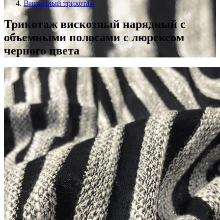
Вискозный трикотаж
Трикотаж вискозный нарядный с
объемными полосами с люрексом
черного цвета