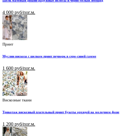
Шелк матовый дизайн радужные полосы и черно-белый леопард
4 000 руб/пог.м.
Принт
Муслин вискоза с шелком принт печворк в серо-синей гамме
1 600 руб/пог.м.
Вискозные ткани
Трикотаж вискозный плательный принт букеты орхидей на молочном фоне
1 200 руб/пог.м.