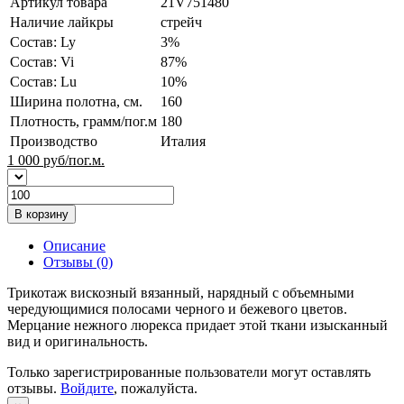
Артикул товара
21V751480
Наличие лайкры
стрейч
Состав: Ly
3%
Состав: Vi
87%
Состав: Lu
10%
Ширина полотна, см.
160
Плотность, грамм/пог.м
180
Производство
Италия
1 000
руб/пог.м.
В корзину
Описание
Отзывы (0)
Трикотаж вискозный вязанный, нарядный с объемными
чередующимися полосами черного и бежевого цветов.
Мерцание нежного люрекса придает этой ткани изысканный
вид и оригинальность.
Только зарегистрированные пользователи могут оставлять
отзывы.
Войдите
, пожалуйста.