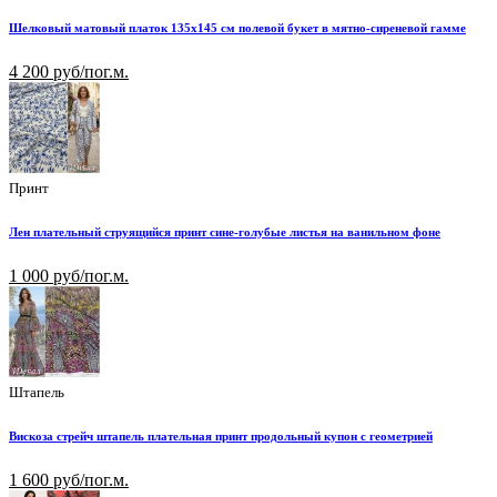
Шелковый матовый платок 135х145 см полевой букет в мятно-сиреневой гамме
4 200 руб/пог.м.
Принт
Лен плательный струящийся принт сине-голубые листья на ванильном фоне
1 000 руб/пог.м.
Штапель
Вискоза стрейч штапель плательная принт продольный купон с геометрией
1 600 руб/пог.м.