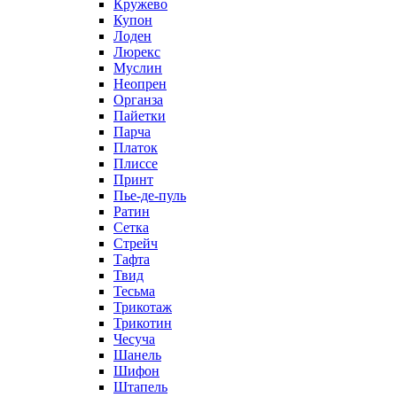
Кружево
Купон
Лоден
Люрекс
Муслин
Неопрен
Органза
Пайетки
Парча
Платок
Плиссе
Принт
Пье-де-пуль
Ратин
Сетка
Стрейч
Тафта
Твид
Тесьма
Трикотаж
Трикотин
Чесуча
Шанель
Шифон
Штапель