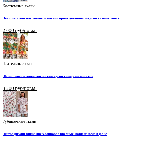
Костюмные ткани
Лён плательно-костюмный мягкий принт цветочный купон с синих тонах
2 000 руб/пог.м.
Плательные ткани
Шелк атласно-матовый лёгкий купон акварель и листья
3 200 руб/пог.м.
Рубашечные ткани
Шитье дизайн Blumarine хлопковое красные маки на белом фоне