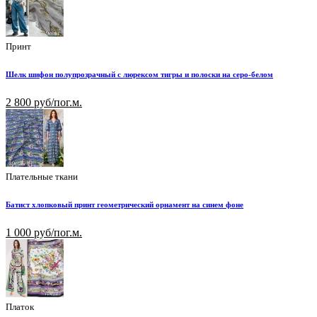
Принт
Шелк шифон полупрозрачный с люрексом тигры и полоски на серо-белом
2 800 руб/пог.м.
Плательные ткани
Батист хлопковый принт геометрический орнамент на синем фоне
1 000 руб/пог.м.
Платок