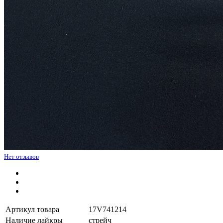
Нет отзывов
Артикул товара
17V741214
Наличие лайкры
стрейч