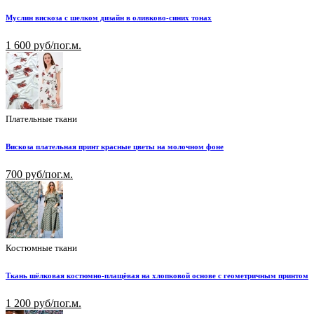
Муслин вискоза с шелком дизайн в оливково-синих тонах
1 600 руб/пог.м.
Плательные ткани
Вискоза плательная принт красные цветы на молочном фоне
700 руб/пог.м.
Костюмные ткани
Ткань шёлковая костюмно-плащёвая на хлопковой основе с геометричным принтом
1 200 руб/пог.м.