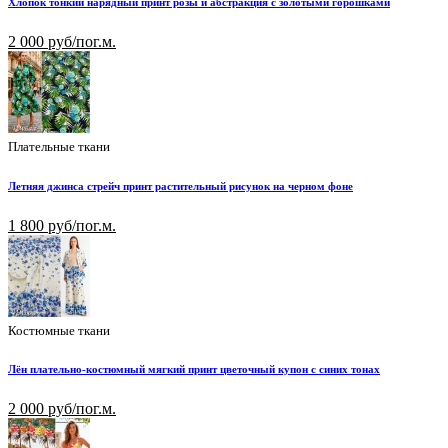
Хлопок тонкий нарядный принт розы и абстракция с золотыми горошками
2 000 руб/пог.м.
Плательные ткани
Летняя джинса стрейч принт растительный рисунок на черном фоне
1 800 руб/пог.м.
Костюмные ткани
Лён плательно-костюмный мягкий принт цветочный купон с синих тонах
2 000 руб/пог.м.