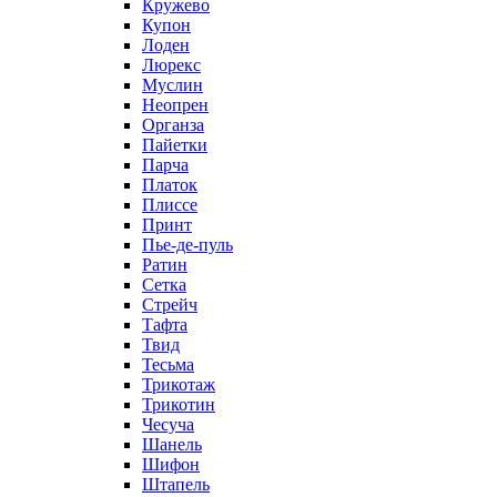
Кружево
Купон
Лоден
Люрекс
Муслин
Неопрен
Органза
Пайетки
Парча
Платок
Плиссе
Принт
Пье-де-пуль
Ратин
Сетка
Стрейч
Тафта
Твид
Тесьма
Трикотаж
Трикотин
Чесуча
Шанель
Шифон
Штапель