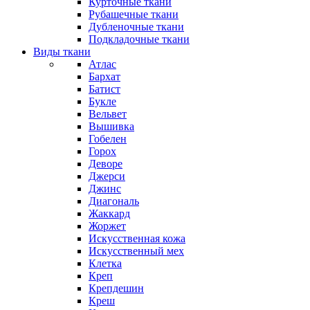
Курточные ткани
Рубашечные ткани
Дубленочные ткани
Подкладочные ткани
Виды ткани
Атлас
Бархат
Батист
Букле
Вельвет
Вышивка
Гобелен
Горох
Деворе
Джерси
Джинс
Диагональ
Жаккард
Жоржет
Искусственная кожа
Искусственный мех
Клетка
Креп
Крепдешин
Креш