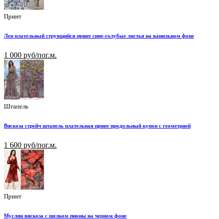
Принт
Лен плательный струящийся принт сине-голубые листья на ванильном фоне
1 000 руб/пог.м.
Штапель
Вискоза стрейч штапель плательная принт продольный купон с геометрией
1 600 руб/пог.м.
Принт
Муслин вискоза с шелком пионы на черном фоне