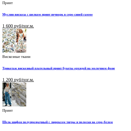
Принт
Муслин вискоза с шелком принт печворк в серо-синей гамме
1 600 руб/пог.м.
Вискозные ткани
Трикотаж вискозный плательный принт букеты орхидей на молочном фоне
1 200 руб/пог.м.
Принт
Шелк шифон полупрозрачный с люрексом тигры и полоски на серо-белом