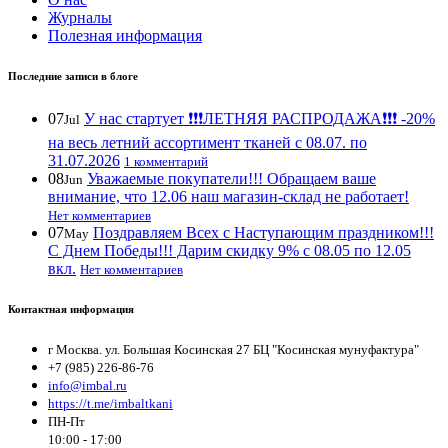
Журналы
Полезная информация
Последние записи в блоге
07
У нас стартует ❗️❗️❗️ЛЕТНЯЯ РАСПРОДАЖА❗️❗️❗️ -20%
Jul
на весь летний ассортимент тканей с 08.07. по
31.07.2026
1 комментарий
08
Уважаемые покупатели!!! Обращаем ваше
Jun
внимание, что 12.06 наш магазин-склад не работает!
Нет комментариев
07
Поздравляем Всех с Наступающим праздником!!!
May
С Днем Победы!!! Дарим скидку 9% с 08.05 по 12.05
вкл.
Нет комментариев
Контактная информация
г Москва. ул. Большая Косинская 27 БЦ "Косинская мунуфактура"
+7 (985) 226-86-76
info@imbal.ru
https://t.me/imbaltkani
ПН-Пт
10:00 - 17:00