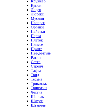
Кружево
Купон
Лоден
Люрекс
Муслин
Неопрен
Органза
Пайетки
Парча
Платок
Плиссе
Принт
Пье-де-пуль
Ратин
Сетка
Стрейч
Тафта
Твид
Тесьма
Трикотаж
Трикотин
Чесуча
Шанель
Шифон
Штапель