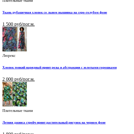
Плательные ткани
Ткань рубашечная хлопок со льном вышивка на серо-голубом фоне
1 500 руб/пог.м.
Люрекс
Хлопок тонкий нарядный принт розы и абстракция с золотыми горошками
2 000 руб/пог.м.
Плательные ткани
Летняя джинса стрейч принт растительный рисунок на черном фоне