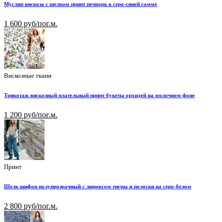
Муслин вискоза с шелком принт печворк в серо-синей гамме
1 600 руб/пог.м.
Вискозные ткани
Трикотаж вискозный плательный принт букеты орхидей на молочном фоне
1 200 руб/пог.м.
Принт
Шелк шифон полупрозрачный с люрексом тигры и полоски на серо-белом
2 800 руб/пог.м.