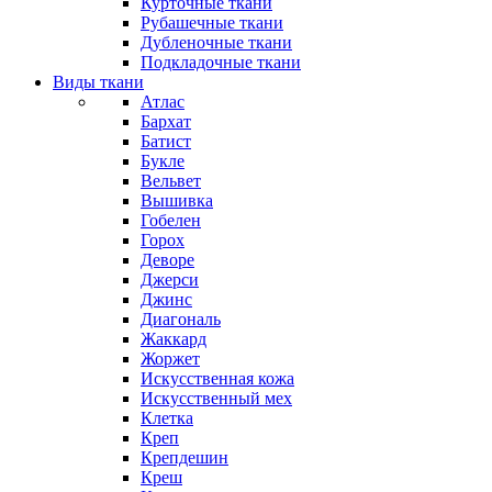
Курточные ткани
Рубашечные ткани
Дубленочные ткани
Подкладочные ткани
Виды ткани
Атлас
Бархат
Батист
Букле
Вельвет
Вышивка
Гобелен
Горох
Деворе
Джерси
Джинс
Диагональ
Жаккард
Жоржет
Искусственная кожа
Искусственный мех
Клетка
Креп
Крепдешин
Креш