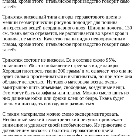
глазом, кроме этого, итальянское производство говорит само
за себя.
Трикотаж вискозный типа ангоры терракотового цвета в
мелкий геометрический рисунок подойдет для пошива
интересных вещей неординарного кроя. Ширина полотна 130
см, ткань легко отрезается, не растягивается во время кроя и
пошива, не мнется. Качество ткани видно невооруженным
глазом, кроме этого, итальянское производство говорит само
за себя.
Трикотаж состоит из вискозы. Ее в составе около 95%,
оставшиеся 5% - это добавление стрейча в виде лайкры.
Хорошая плотность ткани 300 грамм/ п.м. означает, что она не
будет сильно просвечиваться и вытягиваться, но при этом она
обладает легкостью. Из такого материала всегда очень
выигрышно шить объемные, свободные, воздушные вещи.
Это могут быть сарафаны или платья. Можно смело шить из
них длинные юбки или брюки клеш от бедра. Ткань будет
волнами ниспадать и воздушно развиваться.
С таким материалом можно смело экспериментировать.
Необычный мелкий геометрический рисунок привлекает
внимание и удивляет своей необычностью. Из трикотажа с
добавлением вискозы с болотно-терракотового цвета
рисунком получатся стильные гольфы, интересные футболки,