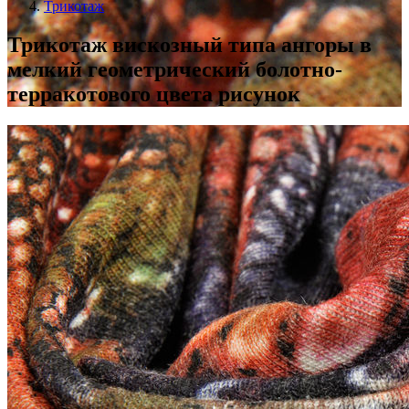
Трикотаж
Трикотаж вискозный типа ангоры в
мелкий геометрический болотно-
терракотового цвета рисунок