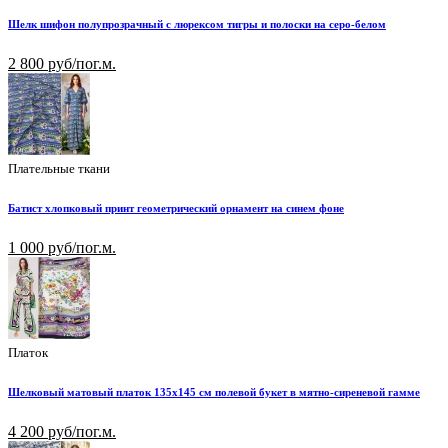
Шелк шифон полупрозрачный с люрексом тигры и полоски на серо-белом
2 800 руб/пог.м.
Плательные ткани
Батист хлопковый принт геометрический орнамент на синем фоне
1 000 руб/пог.м.
Платок
Шелковый матовый платок 135х145 см полевой букет в мятно-сиреневой гамме
4 200 руб/пог.м.