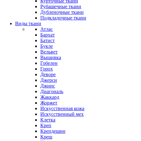
Курточные ткани
Рубашечные ткани
Дубленочные ткани
Подкладочные ткани
Виды ткани
Атлас
Бархат
Батист
Букле
Вельвет
Вышивка
Гобелен
Горох
Деворе
Джерси
Джинс
Диагональ
Жаккард
Жоржет
Искусственная кожа
Искусственный мех
Клетка
Креп
Крепдешин
Креш