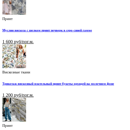
Принт
Муслин вискоза с шелком принт печворк в серо-синей гамме
1 600 руб/пог.м.
Вискозные ткани
Трикотаж вискозный плательный принт букеты орхидей на молочном фоне
1 200 руб/пог.м.
Принт