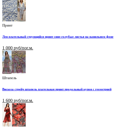
Принт
Лен плательный струящийся принт сине-голубые листья на ванильном фоне
1 000 руб/пог.м.
Штапель
Вискоза стрейч штапель плательная принт продольный купон с геометрией
1 600 руб/пог.м.