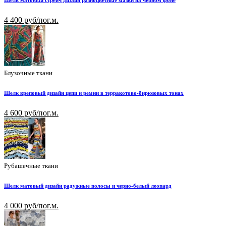
Шелк матовый стрейч дизайн разноцветные мазки на черном фоне
4 400 руб/пог.м.
Блузочные ткани
Шелк креповый дизайн цепи и ремни в терракотово-бирюзовых тонах
4 600 руб/пог.м.
Рубашечные ткани
Шелк матовый дизайн радужные полосы и черно-белый леопард
4 000 руб/пог.м.