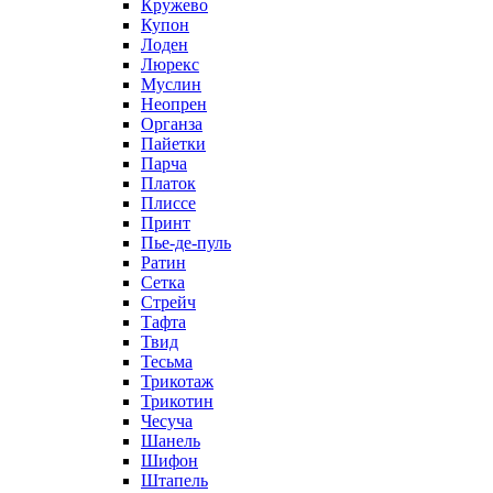
Кружево
Купон
Лоден
Люрекс
Муслин
Неопрен
Органза
Пайетки
Парча
Платок
Плиссе
Принт
Пье-де-пуль
Ратин
Сетка
Стрейч
Тафта
Твид
Тесьма
Трикотаж
Трикотин
Чесуча
Шанель
Шифон
Штапель