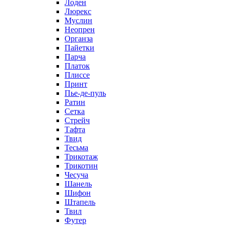
Лоден
Люрекс
Муслин
Неопрен
Органза
Пайетки
Парча
Платок
Плиссе
Принт
Пье-де-пуль
Ратин
Сетка
Стрейч
Тафта
Твид
Тесьма
Трикотаж
Трикотин
Чесуча
Шанель
Шифон
Штапель
Твил
Футер