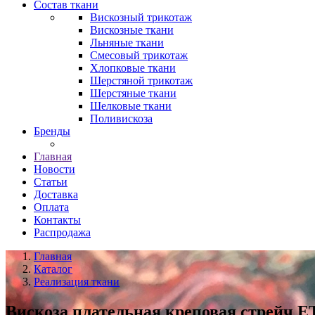
Состав ткани
Вискозный трикотаж
Вискозные ткани
Льняные ткани
Смесовый трикотаж
Хлопковые ткани
Шерстяной трикотаж
Шерстяные ткани
Шелковые ткани
Поливискоза
Бренды
Главная
Новости
Статьи
Доставка
Оплата
Контакты
Распродажа
Главная
Каталог
Реализация ткани
Вискоза плательная креповая стрейч E