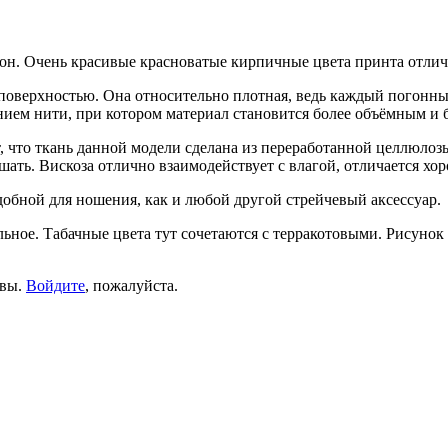
он. Очень красивые красноватые кирпичные цвета принта отлич
поверхностью. Она относительно плотная, ведь каждый погонный
нием нити, при котором материал становится более объёмным и
ит, что ткань данной модели сделана из переработанной целлюлоз
шать. Вискоза отлично взаимодействует с влагой, отличается хо
обной для ношения, как и любой другой стрейчевый аксессуар.
альное. Табачные цвета тут сочетаются с терракотовыми. Рисуно
ывы.
Войдите
, пожалуйста.