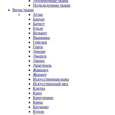
Дубленочные ткани
Подкладочные ткани
Виды ткани
Атлас
Бархат
Батист
Букле
Вельвет
Вышивка
Гобелен
Горох
Деворе
Джерси
Джинс
Диагональ
Жаккард
Жоржет
Искусственная кожа
Искусственный мех
Клетка
Креп
Крепдешин
Креш
Кружево
Купон