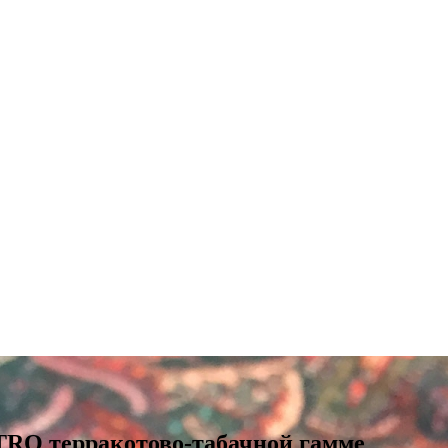
TRO терракотово-табачной гамме