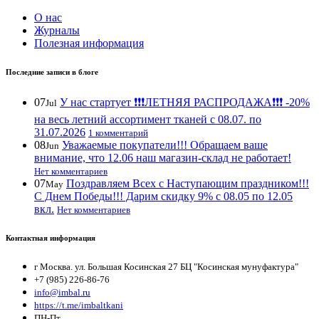
О нас
Журналы
Полезная информация
Последние записи в блоге
07
У нас стартует ❗️❗️❗️ЛЕТНЯЯ РАСПРОДАЖА❗️❗️❗️ -20%
Jul
на весь летний ассортимент тканей с 08.07. по
31.07.2026
1 комментарий
08
Уважаемые покупатели!!! Обращаем ваше
Jun
внимание, что 12.06 наш магазин-склад не работает!
Нет комментариев
07
Поздравляем Всех с Наступающим праздником!!!
May
С Днем Победы!!! Дарим скидку 9% с 08.05 по 12.05
вкл.
Нет комментариев
Контактная информация
г Москва. ул. Большая Косинская 27 БЦ "Косинская мунуфактура"
+7 (985) 226-86-76
info@imbal.ru
https://t.me/imbaltkani
ПН-Пт