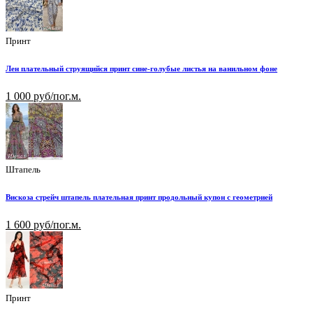
Принт
Лен плательный струящийся принт сине-голубые листья на ванильном фоне
1 000 руб/пог.м.
Штапель
Вискоза стрейч штапель плательная принт продольный купон с геометрией
1 600 руб/пог.м.
Принт