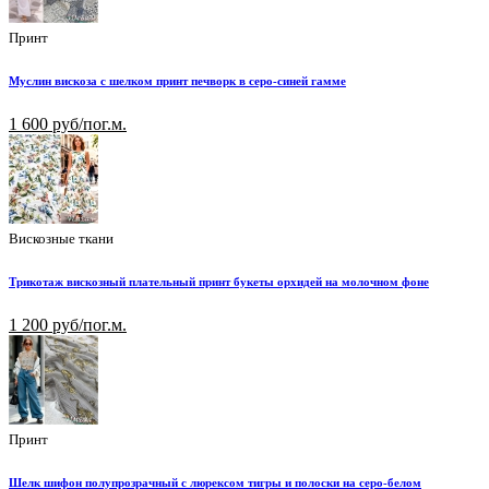
Принт
Муслин вискоза с шелком принт печворк в серо-синей гамме
1 600 руб/пог.м.
Вискозные ткани
Трикотаж вискозный плательный принт букеты орхидей на молочном фоне
1 200 руб/пог.м.
Принт
Шелк шифон полупрозрачный с люрексом тигры и полоски на серо-белом