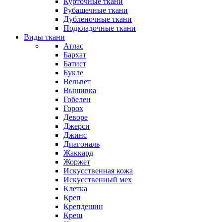
Курточные ткани
Рубашечные ткани
Дубленочные ткани
Подкладочные ткани
Виды ткани
Атлас
Бархат
Батист
Букле
Вельвет
Вышивка
Гобелен
Горох
Деворе
Джерси
Джинс
Диагональ
Жаккард
Жоржет
Искусственная кожа
Искусственный мех
Клетка
Креп
Крепдешин
Креш