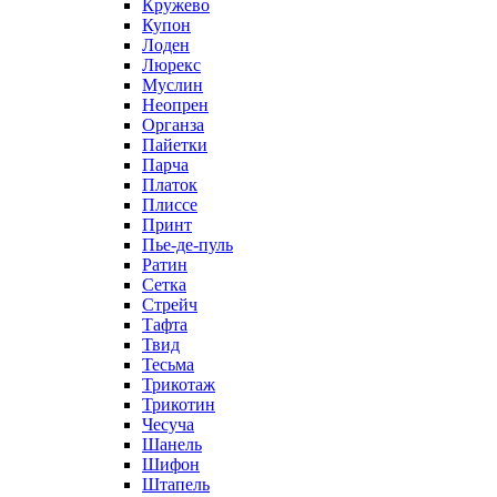
Кружево
Купон
Лоден
Люрекс
Муслин
Неопрен
Органза
Пайетки
Парча
Платок
Плиссе
Принт
Пье-де-пуль
Ратин
Сетка
Стрейч
Тафта
Твид
Тесьма
Трикотаж
Трикотин
Чесуча
Шанель
Шифон
Штапель