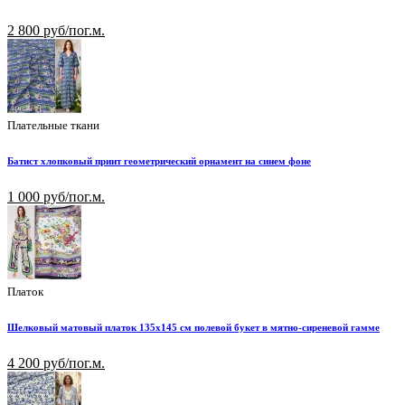
2 800 руб/пог.м.
Плательные ткани
Батист хлопковый принт геометрический орнамент на синем фоне
1 000 руб/пог.м.
Платок
Шелковый матовый платок 135х145 см полевой букет в мятно-сиреневой гамме
4 200 руб/пог.м.