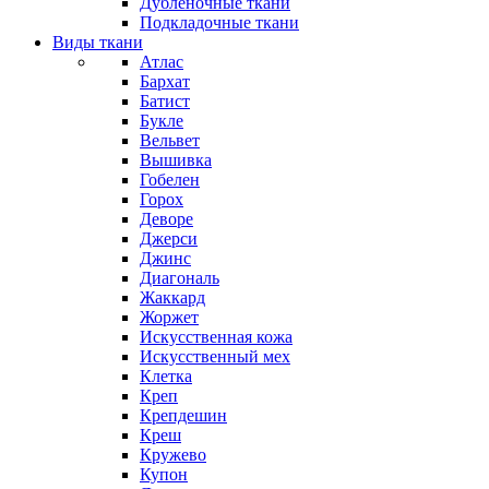
Дубленочные ткани
Подкладочные ткани
Виды ткани
Атлас
Бархат
Батист
Букле
Вельвет
Вышивка
Гобелен
Горох
Деворе
Джерси
Джинс
Диагональ
Жаккард
Жоржет
Искусственная кожа
Искусственный мех
Клетка
Креп
Крепдешин
Креш
Кружево
Купон