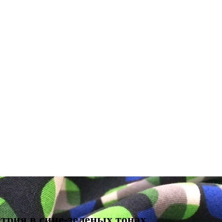
трия в сине-зеленых тонах