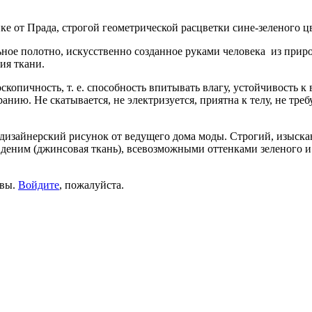
нке от Прада, строгой геометрической расцветки сине-зеленого ц
ное полотно, искусственно созданное руками человека из приро
ия ткани.
скопичность, т. е. способность впитывать влагу, устойчивость к
нию. Не скатывается, не электризуется, приятна к телу, не тре
 дизайнерский рисунок от ведущего дома моды. Строгий, изыска
 деним (джинсовая ткань), всевозможными оттенками зеленого и
ывы.
Войдите
, пожалуйста.