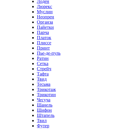
Лоден
Люрекс
Муслин
Неопрен
Органза
Пайетки
Парча
Платок
Плиссе
Принт
Пье-де-пуль
Ратин
Сетка
Стрейч
Тафта
Твид
Тесьма
Трикотаж
Трикотин
Чесуча
Шанель
Шифон
Штапель
Твил
Футер