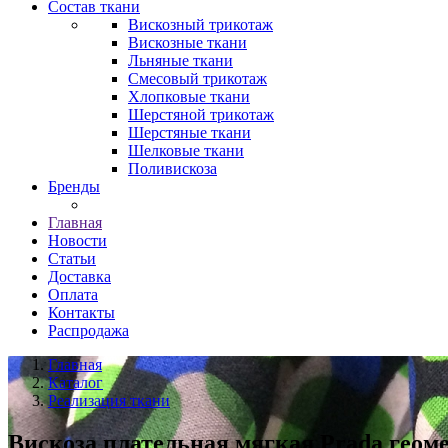
Состав ткани
Вискозный трикотаж
Вискозные ткани
Льняные ткани
Смесовый трикотаж
Хлопковые ткани
Шерстяной трикотаж
Шерстяные ткани
Шелковые ткани
Поливискоза
Бренды
Главная
Новости
Статьи
Доставка
Оплата
Контакты
Распродажа
Главная
Каталог
Реализация ткани
Вискоза плательная мягкая Prada геоме