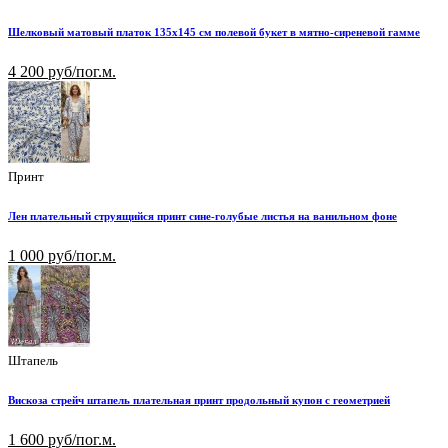
Шелковый матовый платок 135х145 см полевой букет в мятно-сиреневой гамме
4 200 руб/пог.м.
Принт
Лен плательный струящийся принт сине-голубые листья на ванильном фоне
1 000 руб/пог.м.
Штапель
Вискоза стрейч штапель плательная принт продольный купон с геометрией
1 600 руб/пог.м.