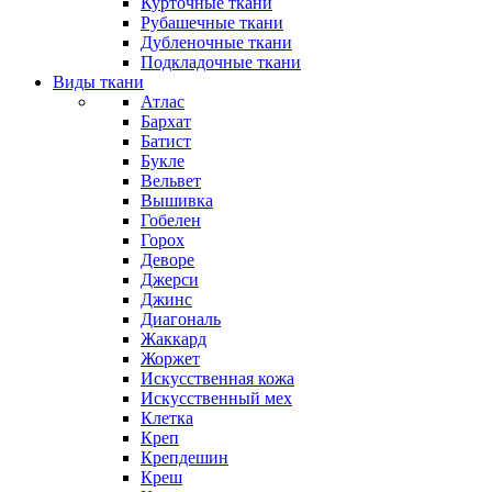
Курточные ткани
Рубашечные ткани
Дубленочные ткани
Подкладочные ткани
Виды ткани
Атлас
Бархат
Батист
Букле
Вельвет
Вышивка
Гобелен
Горох
Деворе
Джерси
Джинс
Диагональ
Жаккард
Жоржет
Искусственная кожа
Искусственный мех
Клетка
Креп
Крепдешин
Креш