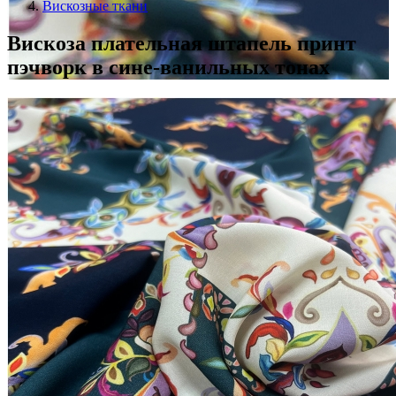
Вискозные ткани
Вискоза плательная штапель принт
пэчворк в сине-ванильных тонах