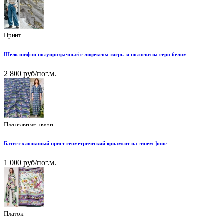
Принт
Шелк шифон полупрозрачный с люрексом тигры и полоски на серо-белом
2 800 руб/пог.м.
Плательные ткани
Батист хлопковый принт геометрический орнамент на синем фоне
1 000 руб/пог.м.
Платок