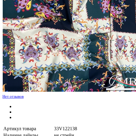
Нет отзывов
Артикул товара
33V122138
Наличие лайкры
не стрейч