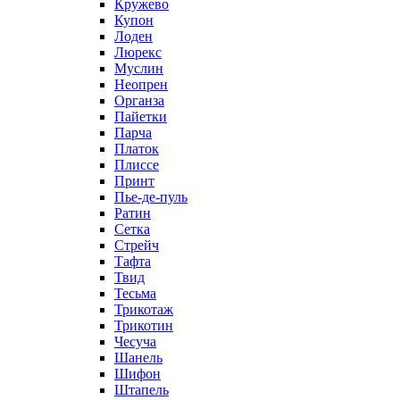
Кружево
Купон
Лоден
Люрекс
Муслин
Неопрен
Органза
Пайетки
Парча
Платок
Плиссе
Принт
Пье-де-пуль
Ратин
Сетка
Стрейч
Тафта
Твид
Тесьма
Трикотаж
Трикотин
Чесуча
Шанель
Шифон
Штапель