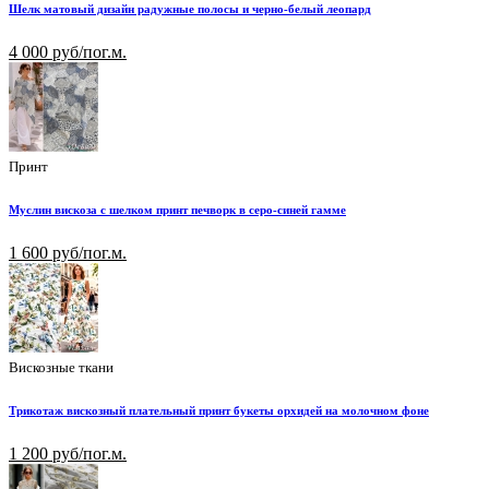
Шелк матовый дизайн радужные полосы и черно-белый леопард
4 000 руб/пог.м.
Принт
Муслин вискоза с шелком принт печворк в серо-синей гамме
1 600 руб/пог.м.
Вискозные ткани
Трикотаж вискозный плательный принт букеты орхидей на молочном фоне
1 200 руб/пог.м.