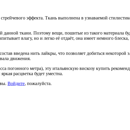
стрейчевого эффекта. Ткань выполнена в узнаваемой стилистике
й данной ткани. Поэтому вещи, пошитые из такого материала бу
итывает влагу, но и легко её отдаёт, она имеет немного блеск
 состав введена нить лайкры, что позволяет добиться некоторой 
ывала движения.
сса погонного метра), эту итальянскую вискозу купить рекоменд
яркая расцветка будет уместна.
ывы.
Войдите
, пожалуйста.