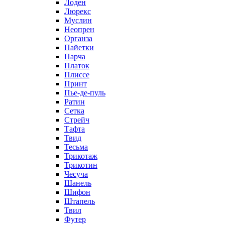
Лоден
Люрекс
Муслин
Неопрен
Органза
Пайетки
Парча
Платок
Плиссе
Принт
Пье-де-пуль
Ратин
Сетка
Стрейч
Тафта
Твид
Тесьма
Трикотаж
Трикотин
Чесуча
Шанель
Шифон
Штапель
Твил
Футер