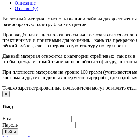
Описание
Отзывы (0)
Вискозный материал с использованием лайкры для достижения 
разнообразную палитру броских цветов.
Произведённая из целлюлозного сырья вискоза является осново
практичными и приятными для ношения. Ткань эта прекрасно вп
лёгкий рубчик, слегка шероховатую текстуру поверхности.
Данный материал относится к категории стрейчевых, так как в
чтобы одежда из такой ткани хорошо облегала фигуру, не сков
При плотности материала на уровне 160 грамм (учитывается ма
костюма и других подобных предметов гардероба, где подобная 
Только зарегистрированные пользователи могут оставлять отз
×
Вход
Email
Пароль
Войти