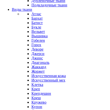
Дубленочные ткани
Подкладочные ткани
Виды ткани
Атлас
Бархат
Батист
Букле
Вельвет
Вышивка
Гобелен
Горох
Деворе
Джерси
Джинс
Диагональ
Жаккард
Жоржет
Искусственная кожа
Искусственный мех
Клетка
Креп
Крепдешин
Креш
Кружево
Купон