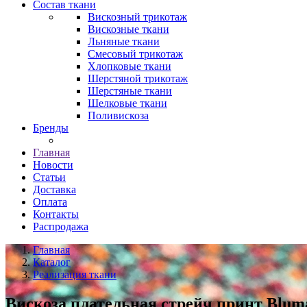
Состав ткани
Вискозный трикотаж
Вискозные ткани
Льняные ткани
Смесовый трикотаж
Хлопковые ткани
Шерстяной трикотаж
Шерстяные ткани
Шелковые ткани
Поливискоза
Бренды
Главная
Новости
Статьи
Доставка
Оплата
Контакты
Распродажа
Главная
Каталог
Реализация ткани
Вискоза плательная стрейч принт Blum