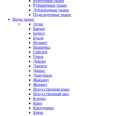
Курточные ткани
Рубашечные ткани
Дубленочные ткани
Подкладочные ткани
Виды ткани
Атлас
Бархат
Батист
Букле
Вельвет
Вышивка
Гобелен
Горох
Деворе
Джерси
Джинс
Диагональ
Жаккард
Жоржет
Искусственная кожа
Искусственный мех
Клетка
Креп
Крепдешин
Креш