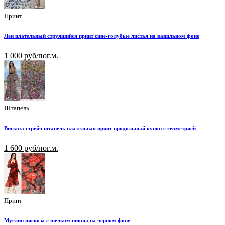
Принт
Лен плательный струящийся принт сине-голубые листья на ванильном фоне
1 000 руб/пог.м.
Штапель
Вискоза стрейч штапель плательная принт продольный купон с геометрией
1 600 руб/пог.м.
Принт
Муслин вискоза с шелком пионы на черном фоне