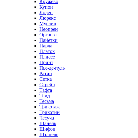
Кружево
Купон
Лоден
Люрекс
Муслин
Неопрен
Органза
Пайетки
Парча
Платок
Плиссе
Принт
Пье-де-пуль
Ратин
Сетка
Стрейч
Тафта
Твид
Тесьма
Трикотаж
Трикотин
Чесуча
Шанель
Шифон
Штапель