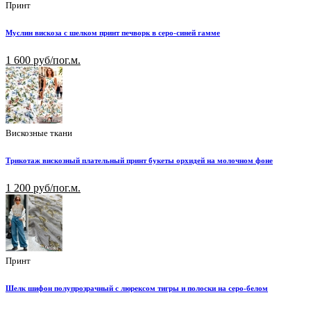
Принт
Муслин вискоза с шелком принт печворк в серо-синей гамме
1 600 руб/пог.м.
Вискозные ткани
Трикотаж вискозный плательный принт букеты орхидей на молочном фоне
1 200 руб/пог.м.
Принт
Шелк шифон полупрозрачный с люрексом тигры и полоски на серо-белом