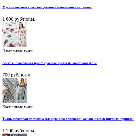
Муслин вискоза с шелком дизайн в оливково-синих тонах
1 600 руб/пог.м.
Плательные ткани
Вискоза плательная принт красные цветы на молочном фоне
700 руб/пог.м.
Костюмные ткани
Ткань шёлковая костюмно-плащёвая на хлопковой основе с геометричным принтом
1 200 руб/пог.м.