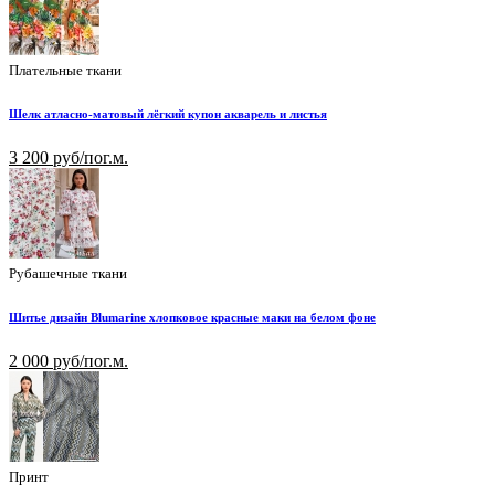
Плательные ткани
Шелк атласно-матовый лёгкий купон акварель и листья
3 200 руб/пог.м.
Рубашечные ткани
Шитье дизайн Blumarine хлопковое красные маки на белом фоне
2 000 руб/пог.м.
Принт