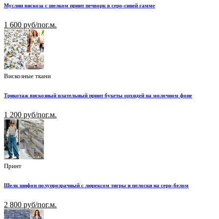
Муслин вискоза с шелком принт печворк в серо-синей гамме
1 600 руб/пог.м.
Вискозные ткани
Трикотаж вискозный плательный принт букеты орхидей на молочном фоне
1 200 руб/пог.м.
Принт
Шелк шифон полупрозрачный с люрексом тигры и полоски на серо-белом
2 800 руб/пог.м.