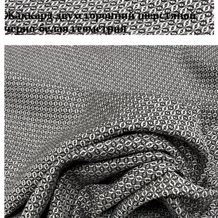
Жаккард двухсторонний шерстяной
чёрно-белая геометрия