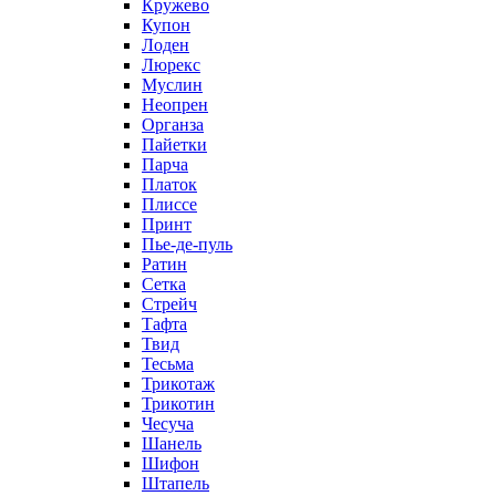
Кружево
Купон
Лоден
Люрекс
Муслин
Неопрен
Органза
Пайетки
Парча
Платок
Плиссе
Принт
Пье-де-пуль
Ратин
Сетка
Стрейч
Тафта
Твид
Тесьма
Трикотаж
Трикотин
Чесуча
Шанель
Шифон
Штапель