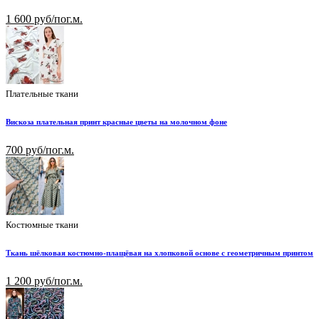
1 600 руб/пог.м.
Плательные ткани
Вискоза плательная принт красные цветы на молочном фоне
700 руб/пог.м.
Костюмные ткани
Ткань шёлковая костюмно-плащёвая на хлопковой основе с геометричным принтом
1 200 руб/пог.м.