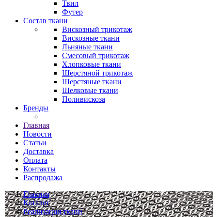
Твил
Футер
Состав ткани
Вискозный трикотаж
Вискозные ткани
Льняные ткани
Смесовый трикотаж
Хлопковые ткани
Шерстяной трикотаж
Шерстяные ткани
Шелковые ткани
Поливискоза
Бренды
Главная
Новости
Статьи
Доставка
Оплата
Контакты
Распродажа
Главная
Каталог
Реализация ткани