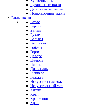
Курточные ткани
Рубашечные ткани
Дубленочные ткани
Подкладочные ткани
Виды ткани
Атлас
Бархат
Батист
Букле
Вельвет
Вышивка
Гобелен
Горох
Деворе
Джерси
Джинс
Диагональ
Жаккард
Жоржет
Искусственная кожа
Искусственный мех
Клетка
Креп
Крепдешин
Креш