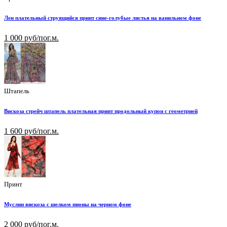
Лен плательный струящийся принт сине-голубые листья на ванильном фоне
1 000 руб/пог.м.
Штапель
Вискоза стрейч штапель плательная принт продольный купон с геометрией
1 600 руб/пог.м.
Принт
Муслин вискоза с шелком пионы на черном фоне
2 000 руб/пог.м.