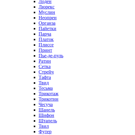
Лоден
Люрекс
Муслин
Неопрен
Органза
Пайетки
Парча
Платок
Плиссе
Принт
Пье-де-пуль
Ратин
Сетка
Стрейч
Тафта
Твид
Тесьма
Трикотаж
Трикотин
Чесуча
Шанель
Шифон
Штапель
Твил
Футер