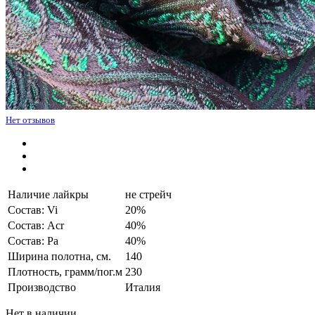
Нет отзывов
Наличие лайкры
не стрейч
Состав: Vi
20%
Состав: Acr
40%
Состав: Pa
40%
Ширина полотна, см.
140
Плотность, грамм/пог.м
230
Производство
Италия
Нет в наличии