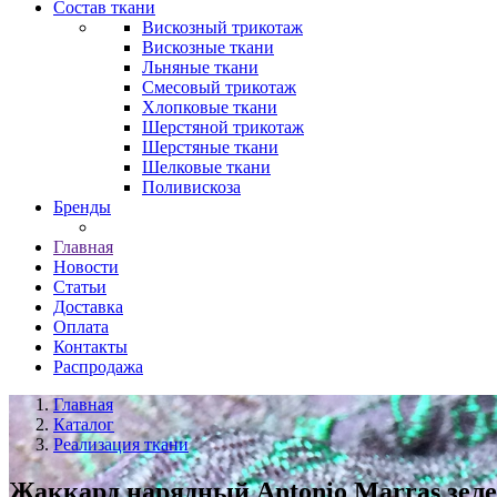
Состав ткани
Вискозный трикотаж
Вискозные ткани
Льняные ткани
Смесовый трикотаж
Хлопковые ткани
Шерстяной трикотаж
Шерстяные ткани
Шелковые ткани
Поливискоза
Бренды
Главная
Новости
Статьи
Доставка
Оплата
Контакты
Распродажа
Главная
Каталог
Реализация ткани
Жаккард нарядный Antonio Marras зел