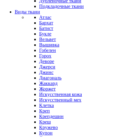
Дубленочные ткани
Подкладочные ткани
Виды ткани
Атлас
Бархат
Батист
Букле
Вельвет
Вышивка
Гобелен
Горох
Деворе
Джерси
Джинс
Диагональ
Жаккард
Жоржет
Искусственная кожа
Искусственный мех
Клетка
Креп
Крепдешин
Креш
Кружево
Купон