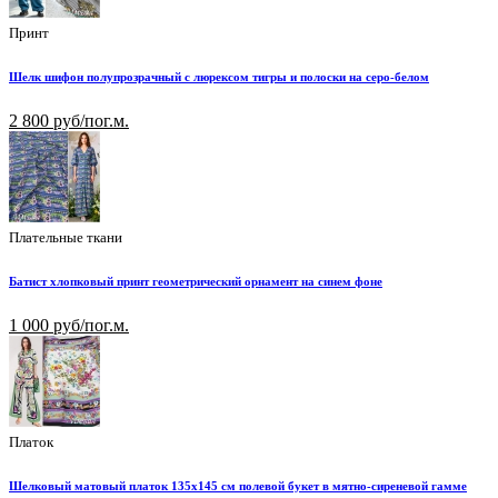
Принт
Шелк шифон полупрозрачный с люрексом тигры и полоски на серо-белом
2 800 руб/пог.м.
Плательные ткани
Батист хлопковый принт геометрический орнамент на синем фоне
1 000 руб/пог.м.
Платок
Шелковый матовый платок 135х145 см полевой букет в мятно-сиреневой гамме