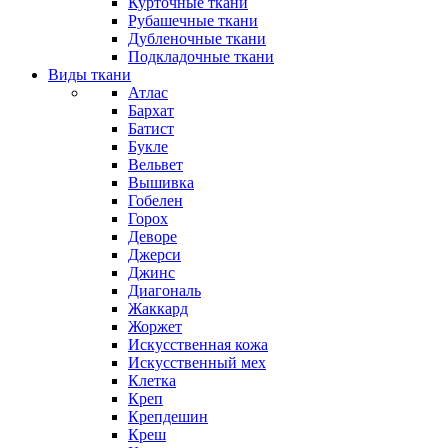
Курточные ткани
Рубашечные ткани
Дубленочные ткани
Подкладочные ткани
Виды ткани
Атлас
Бархат
Батист
Букле
Вельвет
Вышивка
Гобелен
Горох
Деворе
Джерси
Джинс
Диагональ
Жаккард
Жоржет
Искусственная кожа
Искусственный мех
Клетка
Креп
Крепдешин
Креш