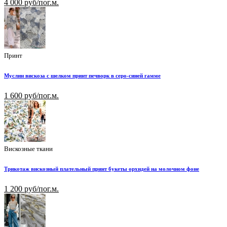
4 000 руб/пог.м.
Принт
Муслин вискоза с шелком принт печворк в серо-синей гамме
1 600 руб/пог.м.
Вискозные ткани
Трикотаж вискозный плательный принт букеты орхидей на молочном фоне
1 200 руб/пог.м.