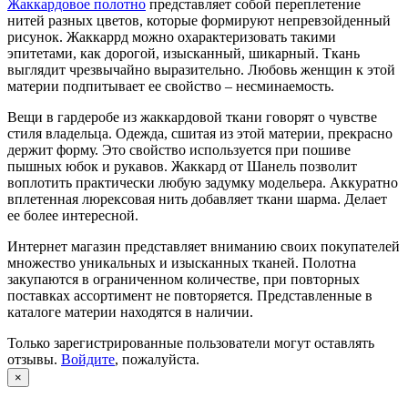
Жаккардовое полотно
представляет собой переплетение
нитей разных цветов, которые формируют непревзойденный
рисунок. Жаккаррд можно охарактеризовать такими
эпитетами, как дорогой, изысканный, шикарный. Ткань
выглядит чрезвычайно выразительно. Любовь женщин к этой
материи подпитывает ее свойство – несминаемость.
Вещи в гардеробе из жаккардовой ткани говорят о чувстве
стиля владельца. Одежда, сшитая из этой материи, прекрасно
держит форму. Это свойство используется при пошиве
пышных юбок и рукавов. Жаккард от Шанель позволит
воплотить практически любую задумку модельера. Аккуратно
вплетенная люрексовая нить добавляет ткани шарма. Делает
ее более интересной.
Интернет магазин представляет вниманию своих покупателей
множество уникальных и изысканных тканей. Полотна
закупаются в ограниченном количестве, при повторных
поставках ассортимент не повторяется. Представленные в
каталоге материи находятся в наличии.
Только зарегистрированные пользователи могут оставлять
отзывы.
Войдите
, пожалуйста.
×