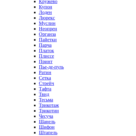
Кружево
Купон
Лоден
Люрекс
Муслин
Неопрен
Органза
Пайетки
Парча
Платок
Плиссе
Принт
Пье-де-пуль
Ратин
Сетка
Стрейч
Тафта
Твид
Тесьма
Трикотаж
Трикотин
Чесуча
Шанель
Шифон
Штапель