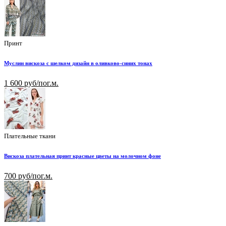
Принт
Муслин вискоза с шелком дизайн в оливково-синих тонах
1 600 руб/пог.м.
Плательные ткани
Вискоза плательная принт красные цветы на молочном фоне
700 руб/пог.м.