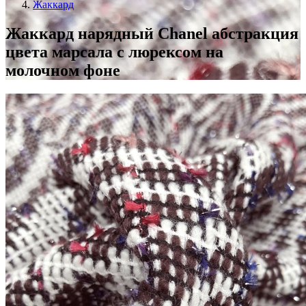
Жаккард
Жаккард нарядный Chanel абстракция
цвета марсала с люрексом на
молочном фоне