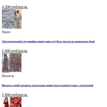
4 200 руб/пог.м.
Принт
Лен плательный струящийся принт сине-голубые листья на ванильном фоне
1 000 руб/пог.м.
Штапель
Вискоза стрейч штапель плательная принт продольный купон с геометрией
1 600 руб/пог.м.