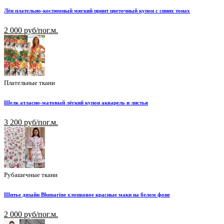
Лён плательно-костюмный мягкий принт цветочный купон с синих тонах
2 000 руб/пог.м.
Плательные ткани
Шелк атласно-матовый лёгкий купон акварель и листья
3 200 руб/пог.м.
Рубашечные ткани
Шитье дизайн Blumarine хлопковое красные маки на белом фоне
2 000 руб/пог.м.