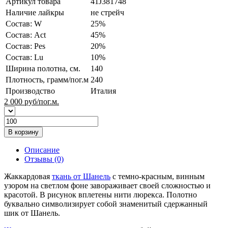
Артикул товара
41J381748
Наличие лайкры
не стрейч
Состав: W
25%
Состав: Act
45%
Состав: Pes
20%
Состав: Lu
10%
Ширина полотна, см.
140
Плотность, грамм/пог.м
240
Производство
Италия
2 000
руб/пог.м.
В корзину
Описание
Отзывы (0)
Жаккардовая
ткань от Шанель
с темно-красным, винным
узором на светлом фоне завораживает своей сложностью и
красотой. В рисунок вплетены нити люрекса. Полотно
буквально символизирует собой знаменитый сдержанный
шик от Шанель.