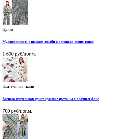
Принт
Муслин вискоза с шелком дизайн в оливково-синих тонах
1 600 руб/пог.м.
Плательные ткани
Вискоза плательная принт красные цветы на молочном фоне
700 руб/пог.м.