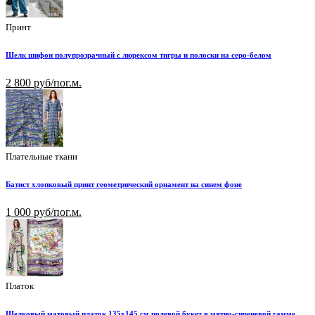
Принт
Шелк шифон полупрозрачный с люрексом тигры и полоски на серо-белом
2 800 руб/пог.м.
Плательные ткани
Батист хлопковый принт геометрический орнамент на синем фоне
1 000 руб/пог.м.
Платок
Шелковый матовый платок 135х145 см полевой букет в мятно-сиреневой гамме