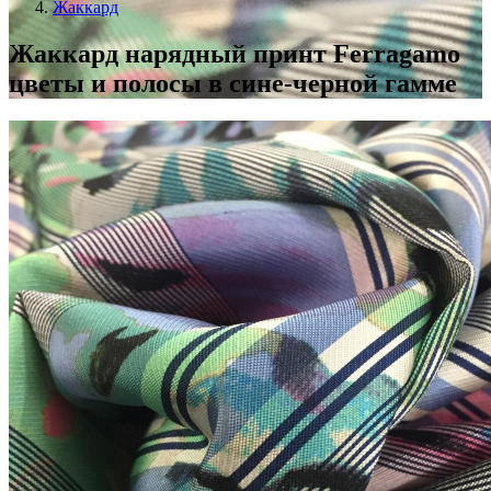
Жаккард
Жаккард нарядный принт Ferragamo
цветы и полосы в сине-черной гамме