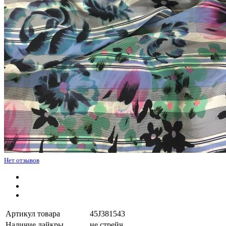
Нет отзывов
Артикул товара
45J381543
Наличие лайкры
не стрейч