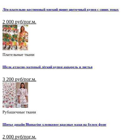
Лён плательно-костюмный мягкий принт цветочный купон с синих тонах
2 000 руб/пог.м.
Плательные ткани
Шелк атласно-матовый лёгкий купон акварель и листья
3 200 руб/пог.м.
Рубашечные ткани
Шитье дизайн Blumarine хлопковое красные маки на белом фоне
2 000 руб/пог.м.