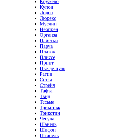
Кружево
Купон
Лоден
Люрекс
Муслин
Неопрен
Органза
Пайетки
Парча
Платок
Плиссе
Принт
Пье-де-пуль
Ратин
Сетка
Стрейч
Тафта
Твид
Тесьма
Трикотаж
Трикотин
Чесуча
Шанель
Шифон
Штапель