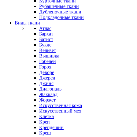
Курточные ткани
Рубашечные ткани
Дубленочные ткани
Подкладочные ткани
Виды ткани
Атлас
Бархат
Батист
Букле
Вельвет
Вышивка
Гобелен
Горох
Деворе
Джерси
Джинс
Диагональ
Жаккард
Жоржет
Искусственная кожа
Искусственный мех
Клетка
Креп
Крепдешин
Креш