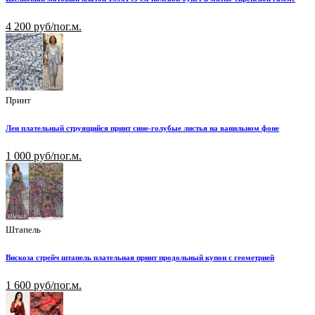
4 200 руб/пог.м.
Принт
Лен плательный струящийся принт сине-голубые листья на ванильном фоне
1 000 руб/пог.м.
Штапель
Вискоза стрейч штапель плательная принт продольный купон с геометрией
1 600 руб/пог.м.