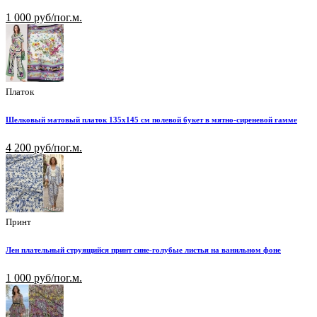
1 000 руб/пог.м.
Платок
Шелковый матовый платок 135х145 см полевой букет в мятно-сиреневой гамме
4 200 руб/пог.м.
Принт
Лен плательный струящийся принт сине-голубые листья на ванильном фоне
1 000 руб/пог.м.