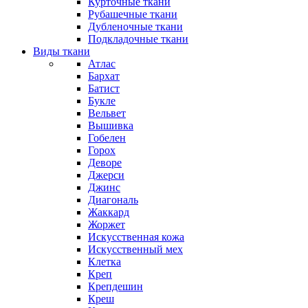
Курточные ткани
Рубашечные ткани
Дубленочные ткани
Подкладочные ткани
Виды ткани
Атлас
Бархат
Батист
Букле
Вельвет
Вышивка
Гобелен
Горох
Деворе
Джерси
Джинс
Диагональ
Жаккард
Жоржет
Искусственная кожа
Искусственный мех
Клетка
Креп
Крепдешин
Креш