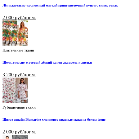
Лён плательно-костюмный мягкий принт цветочный купон с синих тонах
2 000 руб/пог.м.
Плательные ткани
Шелк атласно-матовый лёгкий купон акварель и листья
3 200 руб/пог.м.
Рубашечные ткани
Шитье дизайн Blumarine хлопковое красные маки на белом фоне
2 000 руб/пог.м.