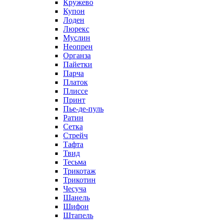
Кружево
Купон
Лоден
Люрекс
Муслин
Неопрен
Органза
Пайетки
Парча
Платок
Плиссе
Принт
Пье-де-пуль
Ратин
Сетка
Стрейч
Тафта
Твид
Тесьма
Трикотаж
Трикотин
Чесуча
Шанель
Шифон
Штапель