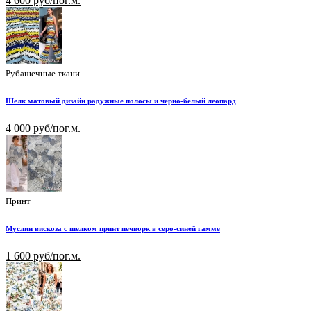
4 600 руб/пог.м.
Рубашечные ткани
Шелк матовый дизайн радужные полосы и черно-белый леопард
4 000 руб/пог.м.
Принт
Муслин вискоза с шелком принт печворк в серо-синей гамме
1 600 руб/пог.м.