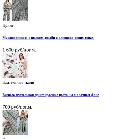
Принт
Муслин вискоза с шелком дизайн в оливково-синих тонах
1 600 руб/пог.м.
Плательные ткани
Вискоза плательная принт красные цветы на молочном фоне
700 руб/пог.м.