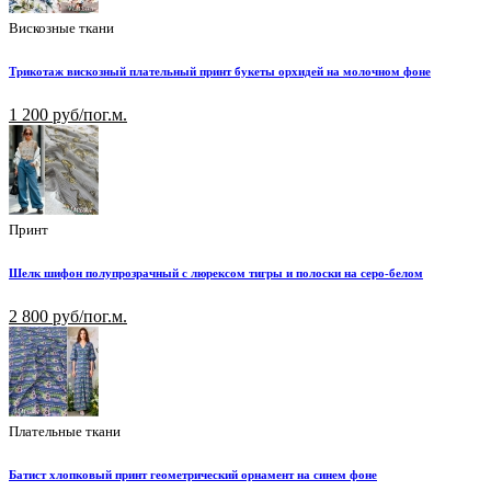
Вискозные ткани
Трикотаж вискозный плательный принт букеты орхидей на молочном фоне
1 200 руб/пог.м.
Принт
Шелк шифон полупрозрачный с люрексом тигры и полоски на серо-белом
2 800 руб/пог.м.
Плательные ткани
Батист хлопковый принт геометрический орнамент на синем фоне