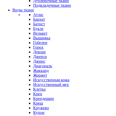
Дубленочные ткани
Подкладочные ткани
Виды ткани
Атлас
Бархат
Батист
Букле
Вельвет
Вышивка
Гобелен
Горох
Деворе
Джерси
Джинс
Диагональ
Жаккард
Жоржет
Искусственная кожа
Искусственный мех
Клетка
Креп
Крепдешин
Креш
Кружево
Купон