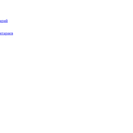
тарий
нтариев