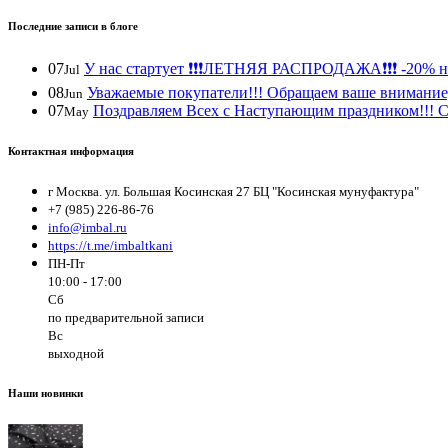
Последние записи в блоге
07
У нас стартует ❗️❗️❗️ЛЕТНЯЯ РАСПРОДАЖА❗️❗️❗️ -20% н
Jul
08
Уважаемые покупатели!!! Обращаем ваше внимание, 
Jun
07
Поздравляем Всех с Наступающим праздником!!! С 
May
Контактная информация
г Москва. ул. Большая Косинская 27 БЦ "Косинская мунуфактура"
+7 (985) 226-86-76
info@imbal.ru
https://t.me/imbaltkani
ПН-Пт
10:00 - 17:00
Сб
по предварительной записи
Вс
выходной
Наши новинки