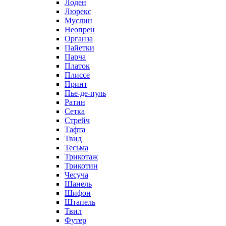
Лоден
Люрекс
Муслин
Неопрен
Органза
Пайетки
Парча
Платок
Плиссе
Принт
Пье-де-пуль
Ратин
Сетка
Стрейч
Тафта
Твид
Тесьма
Трикотаж
Трикотин
Чесуча
Шанель
Шифон
Штапель
Твил
Футер