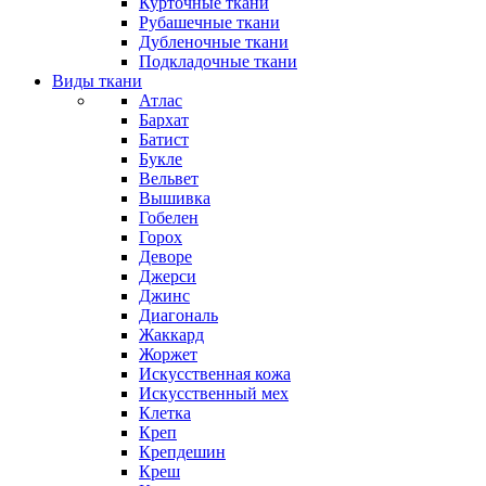
Курточные ткани
Рубашечные ткани
Дубленочные ткани
Подкладочные ткани
Виды ткани
Атлас
Бархат
Батист
Букле
Вельвет
Вышивка
Гобелен
Горох
Деворе
Джерси
Джинс
Диагональ
Жаккард
Жоржет
Искусственная кожа
Искусственный мех
Клетка
Креп
Крепдешин
Креш