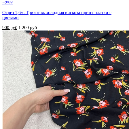
−25%
Отрез 1,6м. Трикотаж холодная вискоза принт платки с
цветами
900 руб
1 200 руб