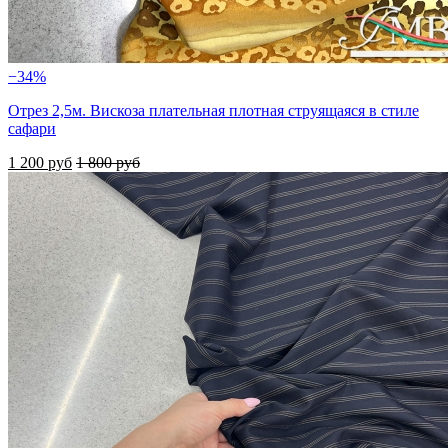
−34%
Отрез 2,5м. Вискоза плательная плотная струящаяся в стиле
сафари
1 200 руб
1 800 руб