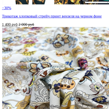
−30%
Трикотаж хлопковый стрейч принт вензеля на черном фоне
1 400 руб
2 000 руб