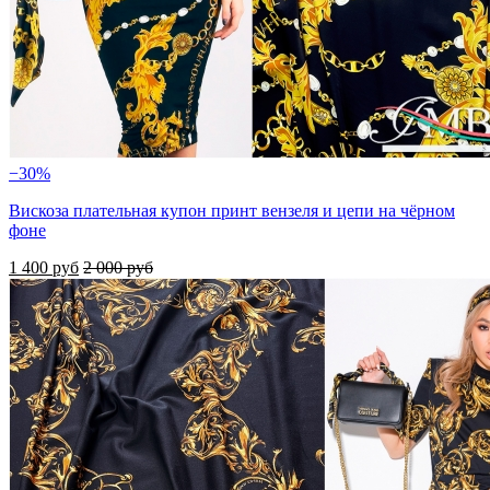
−30%
Вискоза плательная купон принт вензеля и цепи на чёрном
фоне
1 400 руб
2 000 руб