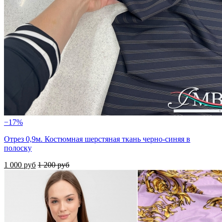
−17%
Отрез 0,9м. Костюмная шерстяная ткань черно-синяя в
полоску
1 000 руб
1 200 руб