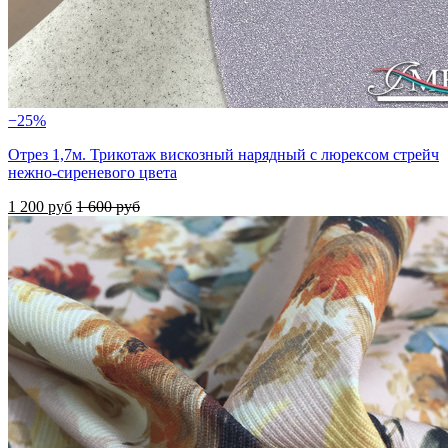
−25%
Отрез 1,7м. Трикотаж вискозный нарядный с люрексом стрейч
нежно-сиреневого цвета
1 200 руб
1 600 руб