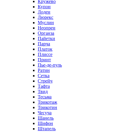
Кружево
Купон
Лоден
Люрекс
Муслин
Неопрен
Органза
Пайетки
Парча
Платок
Плиссе
Принт
Пье-де-пуль
Ратин
Сетка
Стрейч
Тафта
Твид
Тесьма
Трикотаж
Трикотин
Чесуча
Шанель
Шифон
Штапель