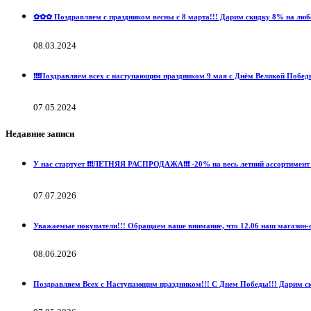
✿✿✿ Поздравляем с праздником весны с 8 марта!!! Дарим скидку 8% на любой 
08.03.2024
❗️❗️❗️Поздравляем всех с наступающим праздником 9 мая с Днём Великой Победы
07.05.2024
Недавние записи
У нас стартует ❗️❗️❗️ЛЕТНЯЯ РАСПРОДАЖА❗️❗️❗️ -20% на весь летний ассортимент 
07.07.2026
Уважаемые покупатели!!! Обращаем ваше внимание, что 12.06 наш магазин-с
08.06.2026
Поздравляем Всех с Наступающим праздником!!! С Днем Победы!!! Дарим ски