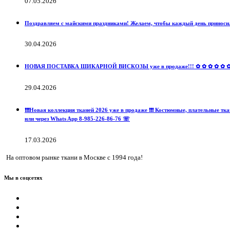
07.05.2026
Поздравляем с майскими праздниками! Желаем, чтобы каждый день приносил
30.04.2026
НОВАЯ ПОСТАВКА ШИКАРНОЙ ВИСКОЗЫ уже в продаже!!! ✿ ✿ ✿ ✿ ✿ ✿ ✿ ✿ 
29.04.2026
❗️❗️❗️Новая коллекция тканей 2026 уже в продаже ❗️❗️❗️ Костюмные, пла
или через Whats App 8-985-226-86-76 ☏
17.03.2026
На оптовом рынке ткани в Москве с 1994 года!
Мы в соцсетях