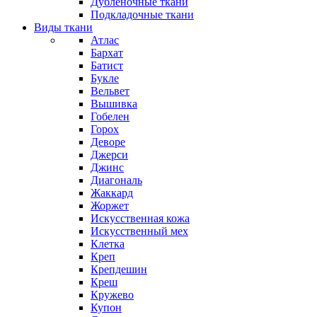
Дубленочные ткани
Подкладочные ткани
Виды ткани
Атлас
Бархат
Батист
Букле
Вельвет
Вышивка
Гобелен
Горох
Деворе
Джерси
Джинс
Диагональ
Жаккард
Жоржет
Искусственная кожа
Искусственный мех
Клетка
Креп
Крепдешин
Креш
Кружево
Купон