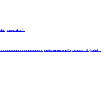
странице сайта !!!
↠↠↠↠↠↠↠↠↠↠↠↠↠↠↠↠↠↠↠↠↠↠↠↠↠↠↠ делайте заказы на сайте, по почте: Info@imbal.ru