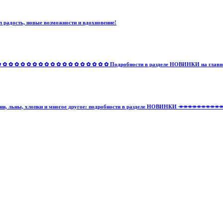
 радость, новые возможности и вдохновение!
✿ ✿ ✿ ✿ ✿ ✿ ✿ ✿ ✿ ✿ ✿ ✿ ✿ ✿ ✿ ✿ Подробности в разделе НОВИНКИ на главной 
тельные ткани, льны, хлопки и многое другое: подробности в разделе НОВИНКИ ↠↠↠