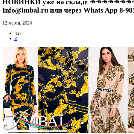
НОВИНКИ уже на складе ↠↠↠↠↠↠↠
Info@imbal.ru или через Whats App 8-
12 марта, 2024
127
0