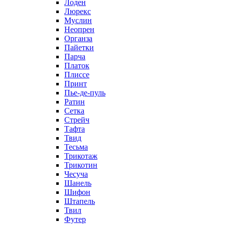
Лоден
Люрекс
Муслин
Неопрен
Органза
Пайетки
Парча
Платок
Плиссе
Принт
Пье-де-пуль
Ратин
Сетка
Стрейч
Тафта
Твид
Тесьма
Трикотаж
Трикотин
Чесуча
Шанель
Шифон
Штапель
Твил
Футер