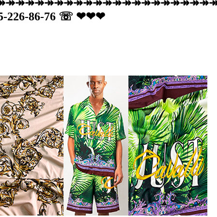
↠↠↠↠↠↠↠↠↠↠↠↠↠↠↠↠↠↠↠↠↠↠↠ делайте
985-226-86-76 ☏ ❤❤❤