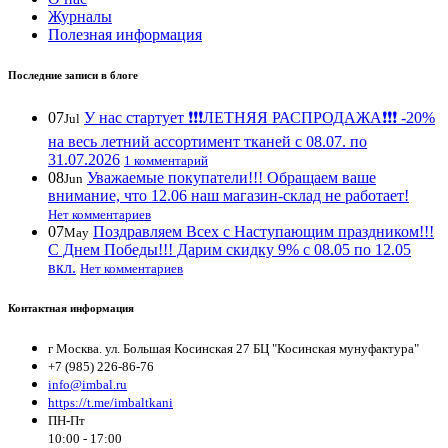
Журналы
Полезная информация
Последние записи в блоге
07
У нас стартует ❗️❗️❗️ЛЕТНЯЯ РАСПРОДАЖА❗️❗️❗️ -20%
Jul
на весь летний ассортимент тканей с 08.07. по
31.07.2026
1 комментарий
08
Уважаемые покупатели!!! Обращаем ваше
Jun
внимание, что 12.06 наш магазин-склад не работает!
Нет комментариев
07
Поздравляем Всех с Наступающим праздником!!!
May
С Днем Победы!!! Дарим скидку 9% с 08.05 по 12.05
вкл.
Нет комментариев
Контактная информация
г Москва. ул. Большая Косинская 27 БЦ "Косинская мунуфактура"
+7 (985) 226-86-76
info@imbal.ru
https://t.me/imbaltkani
ПН-Пт
10:00 - 17:00