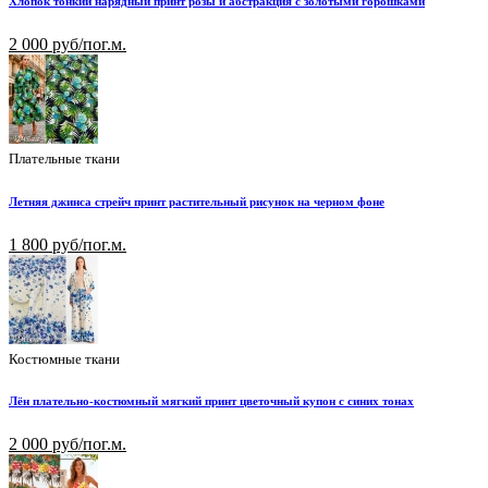
Хлопок тонкий нарядный принт розы и абстракция с золотыми горошками
2 000 руб/пог.м.
Плательные ткани
Летняя джинса стрейч принт растительный рисунок на черном фоне
1 800 руб/пог.м.
Костюмные ткани
Лён плательно-костюмный мягкий принт цветочный купон с синих тонах
2 000 руб/пог.м.