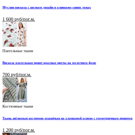
Муслин вискоза с шелком дизайн в оливково-синих тонах
1 600 руб/пог.м.
Плательные ткани
Вискоза плательная принт красные цветы на молочном фоне
700 руб/пог.м.
Костюмные ткани
Ткань шёлковая костюмно-плащёвая на хлопковой основе с геометричным принтом
1 200 руб/пог.м.