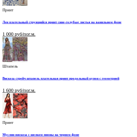
Принт
Лен плательный струящийся принт сине-голубые листья на ванильном фоне
1 000 руб/пог.м.
Штапель
Вискоза стрейч штапель плательная принт продольный купон с геометрией
1 600 руб/пог.м.
Принт
Муслин вискоза с шелком пионы на черном фоне