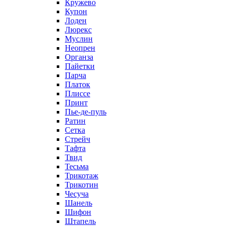
Кружево
Купон
Лоден
Люрекс
Муслин
Неопрен
Органза
Пайетки
Парча
Платок
Плиссе
Принт
Пье-де-пуль
Ратин
Сетка
Стрейч
Тафта
Твид
Тесьма
Трикотаж
Трикотин
Чесуча
Шанель
Шифон
Штапель