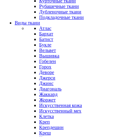
Курточные ткани
Рубашечные ткани
Дубленочные ткани
Подкладочные ткани
Виды ткани
Атлас
Бархат
Батист
Букле
Вельвет
Вышивка
Гобелен
Горох
Деворе
Джерси
Джинс
Диагональ
Жаккард
Жоржет
Искусственная кожа
Искусственный мех
Клетка
Креп
Крепдешин
Креш