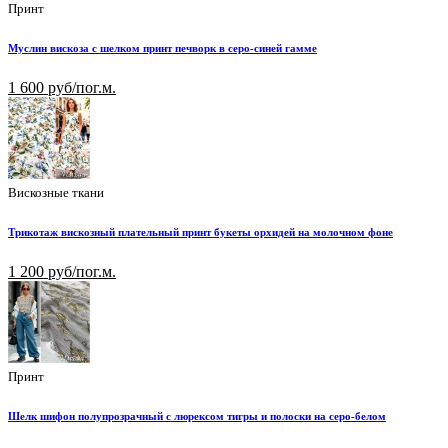
Принт
Муслин вискоза с шелком принт печворк в серо-синей гамме
1 600 руб/пог.м.
Вискозные ткани
Трикотаж вискозный плательный принт букеты орхидей на молочном фоне
1 200 руб/пог.м.
Принт
Шелк шифон полупрозрачный с люрексом тигры и полоски на серо-белом