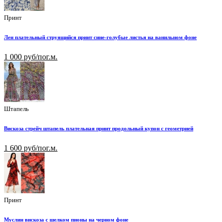
Принт
Лен плательный струящийся принт сине-голубые листья на ванильном фоне
1 000 руб/пог.м.
Штапель
Вискоза стрейч штапель плательная принт продольный купон с геометрией
1 600 руб/пог.м.
Принт
Муслин вискоза с шелком пионы на черном фоне