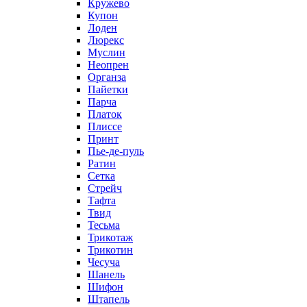
Кружево
Купон
Лоден
Люрекс
Муслин
Неопрен
Органза
Пайетки
Парча
Платок
Плиссе
Принт
Пье-де-пуль
Ратин
Сетка
Стрейч
Тафта
Твид
Тесьма
Трикотаж
Трикотин
Чесуча
Шанель
Шифон
Штапель