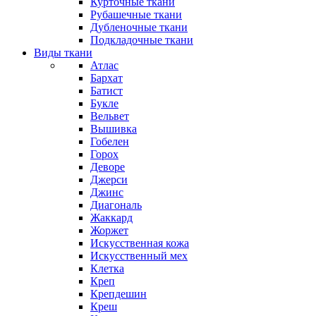
Курточные ткани
Рубашечные ткани
Дубленочные ткани
Подкладочные ткани
Виды ткани
Атлас
Бархат
Батист
Букле
Вельвет
Вышивка
Гобелен
Горох
Деворе
Джерси
Джинс
Диагональ
Жаккард
Жоржет
Искусственная кожа
Искусственный мех
Клетка
Креп
Крепдешин
Креш