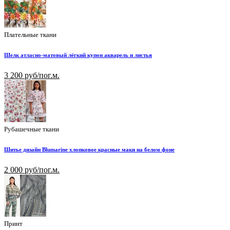
Плательные ткани
Шелк атласно-матовый лёгкий купон акварель и листья
3 200 руб/пог.м.
Рубашечные ткани
Шитье дизайн Blumarine хлопковое красные маки на белом фоне
2 000 руб/пог.м.
Принт