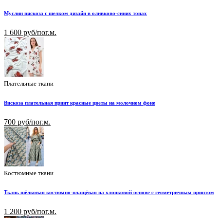
Муслин вискоза с шелком дизайн в оливково-синих тонах
1 600 руб/пог.м.
Плательные ткани
Вискоза плательная принт красные цветы на молочном фоне
700 руб/пог.м.
Костюмные ткани
Ткань шёлковая костюмно-плащёвая на хлопковой основе с геометричным принтом
1 200 руб/пог.м.