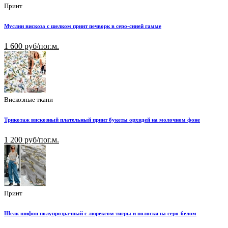
Принт
Муслин вискоза с шелком принт печворк в серо-синей гамме
1 600 руб/пог.м.
Вискозные ткани
Трикотаж вискозный плательный принт букеты орхидей на молочном фоне
1 200 руб/пог.м.
Принт
Шелк шифон полупрозрачный с люрексом тигры и полоски на серо-белом