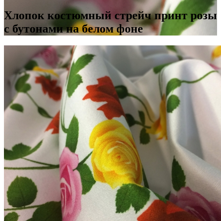
Хлопок костюмный стрейч принт розы
с бутонами на белом фоне