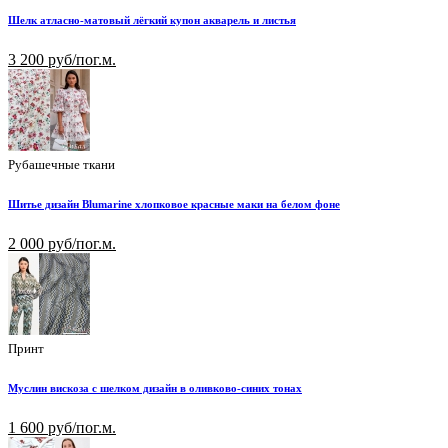
Шелк атласно-матовый лёгкий купон акварель и листья
3 200 руб/пог.м.
Рубашечные ткани
Шитье дизайн Blumarine хлопковое красные маки на белом фоне
2 000 руб/пог.м.
Принт
Муслин вискоза с шелком дизайн в оливково-синих тонах
1 600 руб/пог.м.