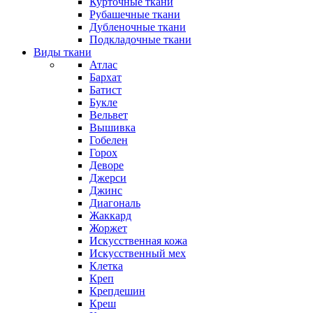
Курточные ткани
Рубашечные ткани
Дубленочные ткани
Подкладочные ткани
Виды ткани
Атлас
Бархат
Батист
Букле
Вельвет
Вышивка
Гобелен
Горох
Деворе
Джерси
Джинс
Диагональ
Жаккард
Жоржет
Искусственная кожа
Искусственный мех
Клетка
Креп
Крепдешин
Креш