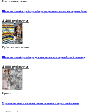
Плательные ткани
Шелк матовый стрейч дизайн разноцветные мазки на черном фоне
4 400 руб/пог.м.
Рубашечные ткани
Шелк матовый дизайн радужные полосы и черно-белый леопард
4 000 руб/пог.м.
Принт
Муслин вискоза с шелком принт печворк в серо-синей гамме