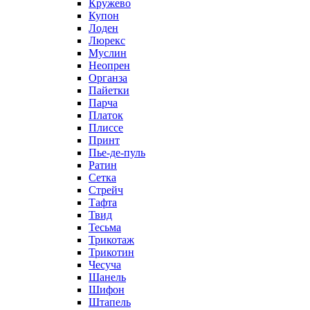
Кружево
Купон
Лоден
Люрекс
Муслин
Неопрен
Органза
Пайетки
Парча
Платок
Плиссе
Принт
Пье-де-пуль
Ратин
Сетка
Стрейч
Тафта
Твид
Тесьма
Трикотаж
Трикотин
Чесуча
Шанель
Шифон
Штапель