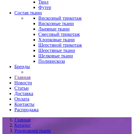
Твил
Футер
Состав ткани
Вискозный трикотаж
Вискозные ткани
Льняные ткани
Смесовый трикотаж
Хлопковые ткани
Шерстяной трикотаж
Шерстяные ткани
Шелковые ткани
Поливискоза
Бренды
Главная
Новости
Статьи
Доставка
Оплата
Контакты
Распродажа
Главная
Каталог
Реализация ткани