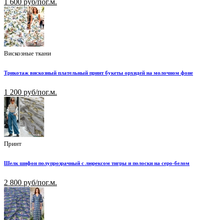
1 600 руб/пог.м.
Вискозные ткани
Трикотаж вискозный плательный принт букеты орхидей на молочном фоне
1 200 руб/пог.м.
Принт
Шелк шифон полупрозрачный с люрексом тигры и полоски на серо-белом
2 800 руб/пог.м.