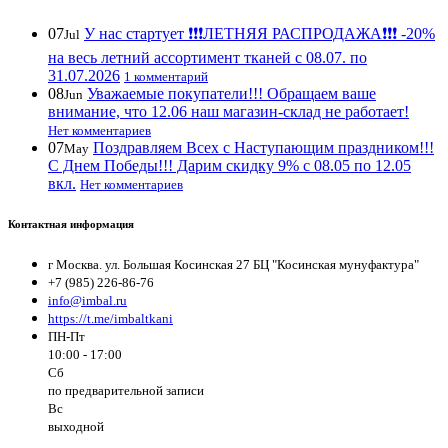
07
У нас стартует ❗️❗️❗️ЛЕТНЯЯ РАСПРОДАЖА❗️❗️❗️ -20%
Jul
на весь летний ассортимент тканей с 08.07. по
31.07.2026
1 комментарий
08
Уважаемые покупатели!!! Обращаем ваше
Jun
внимание, что 12.06 наш магазин-склад не работает!
Нет комментариев
07
Поздравляем Всех с Наступающим праздником!!!
May
С Днем Победы!!! Дарим скидку 9% с 08.05 по 12.05
вкл.
Нет комментариев
Контактная информация
г Москва. ул. Большая Косинская 27 БЦ "Косинская мунуфактура"
+7 (985) 226-86-76
info@imbal.ru
https://t.me/imbaltkani
ПН-Пт
10:00 - 17:00
Сб
по предварительной записи
Вс
выходной