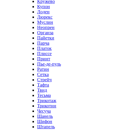
Кружево
Купон
Лоден
Люрекс
Муслин
Неопрен
Органза
Пайетки
Парча
Платок
Плиссе
Принт
Пье-де-пуль
Ратин
Сетка
Стрейч
Тафта
Твид
Тесьма
Трикотаж
Трикотин
Чесуча
Шанель
Шифон
Штапель