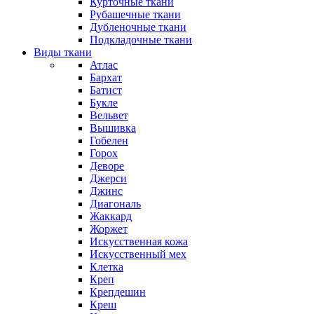
Курточные ткани
Рубашечные ткани
Дубленочные ткани
Подкладочные ткани
Виды ткани
Атлас
Бархат
Батист
Букле
Вельвет
Вышивка
Гобелен
Горох
Деворе
Джерси
Джинс
Диагональ
Жаккард
Жоржет
Искусственная кожа
Искусственный мех
Клетка
Креп
Крепдешин
Креш