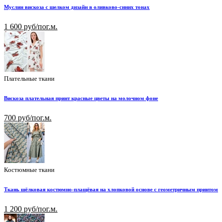
Муслин вискоза с шелком дизайн в оливково-синих тонах
1 600 руб/пог.м.
Плательные ткани
Вискоза плательная принт красные цветы на молочном фоне
700 руб/пог.м.
Костюмные ткани
Ткань шёлковая костюмно-плащёвая на хлопковой основе с геометричным принтом
1 200 руб/пог.м.