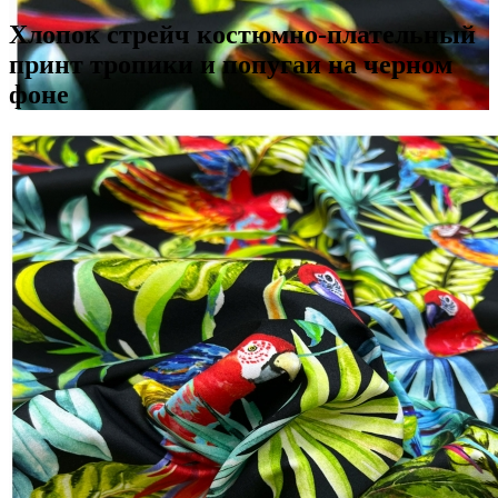
Хлопок стрейч костюмно-плательный
принт тропики и попугаи на черном
фоне