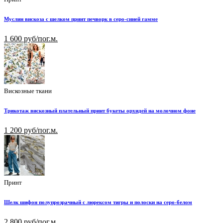
Муслин вискоза с шелком принт печворк в серо-синей гамме
1 600 руб/пог.м.
Вискозные ткани
Трикотаж вискозный плательный принт букеты орхидей на молочном фоне
1 200 руб/пог.м.
Принт
Шелк шифон полупрозрачный с люрексом тигры и полоски на серо-белом
2 800 руб/пог.м.