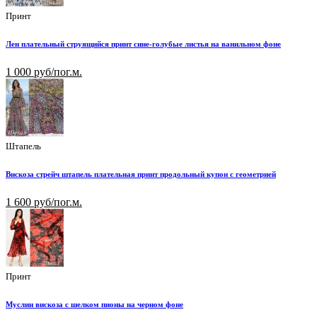
Принт
Лен плательный струящийся принт сине-голубые листья на ванильном фоне
1 000 руб/пог.м.
Штапель
Вискоза стрейч штапель плательная принт продольный купон с геометрией
1 600 руб/пог.м.
Принт
Муслин вискоза с шелком пионы на черном фоне