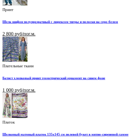
Принт
Шелк шифон полупрозрачный с люрексом тигры и полоски на серо-белом
2 800 руб/пог.м.
Плательные ткани
Батист хлопковый принт геометрический орнамент на синем фоне
1 000 руб/пог.м.
Платок
Шелковый матовый платок 135х145 см полевой букет в мятно-сиреневой гамме