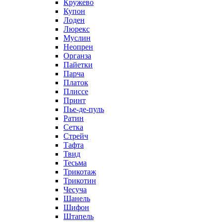
Кружево
Купон
Лоден
Люрекс
Муслин
Неопрен
Органза
Пайетки
Парча
Платок
Плиссе
Принт
Пье-де-пуль
Ратин
Сетка
Стрейч
Тафта
Твид
Тесьма
Трикотаж
Трикотин
Чесуча
Шанель
Шифон
Штапель