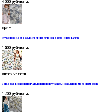
4 000 руб/пог.м.
Принт
Муслин вискоза с шелком принт печворк в серо-синей гамме
1 600 руб/пог.м.
Вискозные ткани
Трикотаж вискозный плательный принт букеты орхидей на молочном фоне
1 200 руб/пог.м.