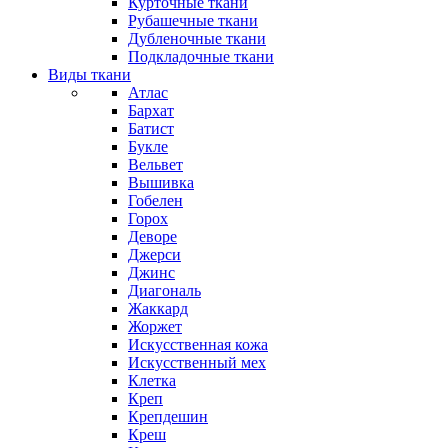
Курточные ткани
Рубашечные ткани
Дубленочные ткани
Подкладочные ткани
Виды ткани
Атлас
Бархат
Батист
Букле
Вельвет
Вышивка
Гобелен
Горох
Деворе
Джерси
Джинс
Диагональ
Жаккард
Жоржет
Искусственная кожа
Искусственный мех
Клетка
Креп
Крепдешин
Креш