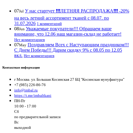
07
У нас стартует ❗️❗️❗️ЛЕТНЯЯ РАСПРОДАЖА❗️❗️❗️ -20%
Jul
на весь летний ассортимент тканей с 08.07. по
31.07.2026
1 комментарий
08
Уважаемые покупатели!!! Обращаем ваше
Jun
внимание, что 12.06 наш магазин-склад не работает!
Нет комментариев
07
Поздравляем Всех с Наступающим праздником!!!
May
С Днем Победы!!! Дарим скидку 9% с 08.05 по 12.05
вкл.
Нет комментариев
Контактная информация
г Москва. ул. Большая Косинская 27 БЦ "Косинская мунуфактура"
+7 (985) 226-86-76
info@imbal.ru
https://t.me/imbaltkani
ПН-Пт
10:00 - 17:00
Сб
по предварительной записи
Вс
выходной