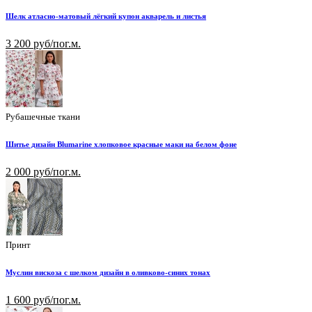
Шелк атласно-матовый лёгкий купон акварель и листья
3 200 руб/пог.м.
Рубашечные ткани
Шитье дизайн Blumarine хлопковое красные маки на белом фоне
2 000 руб/пог.м.
Принт
Муслин вискоза с шелком дизайн в оливково-синих тонах
1 600 руб/пог.м.