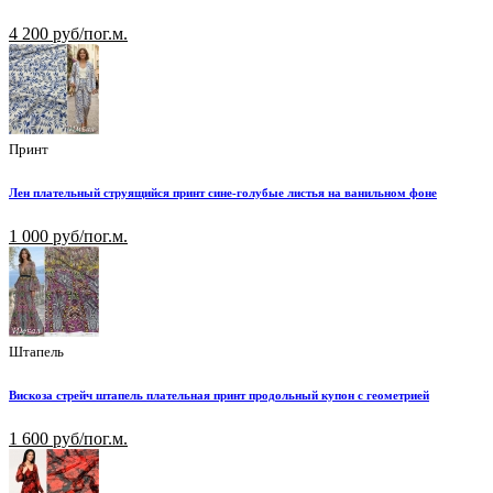
4 200 руб/пог.м.
Принт
Лен плательный струящийся принт сине-голубые листья на ванильном фоне
1 000 руб/пог.м.
Штапель
Вискоза стрейч штапель плательная принт продольный купон с геометрией
1 600 руб/пог.м.