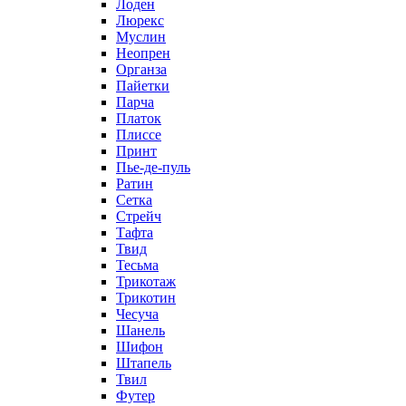
Лоден
Люрекс
Муслин
Неопрен
Органза
Пайетки
Парча
Платок
Плиссе
Принт
Пье-де-пуль
Ратин
Сетка
Стрейч
Тафта
Твид
Тесьма
Трикотаж
Трикотин
Чесуча
Шанель
Шифон
Штапель
Твил
Футер