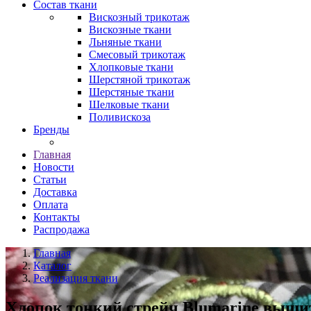
Состав ткани
Вискозный трикотаж
Вискозные ткани
Льняные ткани
Смесовый трикотаж
Хлопковые ткани
Шерстяной трикотаж
Шерстяные ткани
Шелковые ткани
Поливискоза
Бренды
Главная
Новости
Статьи
Доставка
Оплата
Контакты
Распродажа
Главная
Каталог
Реализация ткани
Хлопок тонкий стрейч Blumarine вышит