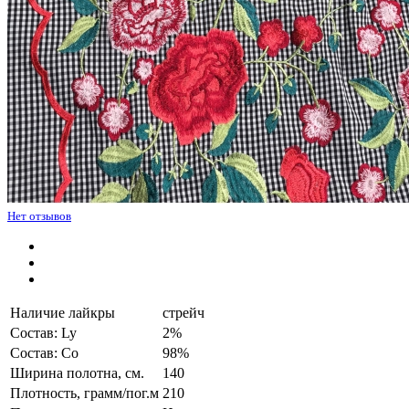
Нет отзывов
Наличие лайкры
стрейч
Состав: Ly
2%
Состав: Co
98%
Ширина полотна, см.
140
Плотность, грамм/пог.м
210