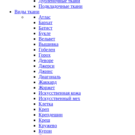
Дубленочные ткани
Подкладочные ткани
Виды ткани
Атлас
Бархат
Батист
Букле
Вельвет
Вышивка
Гобелен
Горох
Деворе
Джерси
Джинс
Диагональ
Жаккард
Жоржет
Искусственная кожа
Искусственный мех
Клетка
Креп
Крепдешин
Креш
Кружево
Купон