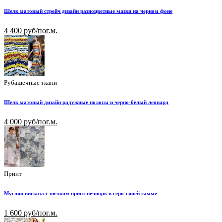
Шелк матовый стрейч дизайн разноцветные мазки на черном фоне
4 400 руб/пог.м.
Рубашечные ткани
Шелк матовый дизайн радужные полосы и черно-белый леопард
4 000 руб/пог.м.
Принт
Муслин вискоза с шелком принт печворк в серо-синей гамме
1 600 руб/пог.м.