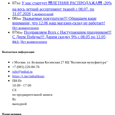
07
У нас стартует ❗️❗️❗️ЛЕТНЯЯ РАСПРОДАЖА❗️❗️❗️ -20%
Jul
на весь летний ассортимент тканей с 08.07. по
31.07.2026
1 комментарий
08
Уважаемые покупатели!!! Обращаем ваше
Jun
внимание, что 12.06 наш магазин-склад не работает!
Нет комментариев
07
Поздравляем Всех с Наступающим праздником!!!
May
С Днем Победы!!! Дарим скидку 9% с 08.05 по 12.05
вкл.
Нет комментариев
Контактная информация
г Москва. ул. Большая Косинская 27 БЦ "Косинская мунуфактура"
+7 (985) 226-86-76
info@imbal.ru
https://t.me/imbaltkani
ПН-Пт
10:00 - 17:00
Сб
по предварительной записи
Вс
выходной
Наши новинки