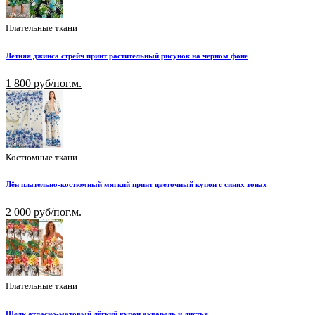
Плательные ткани
Летняя джинса стрейч принт растительный рисунок на черном фоне
1 800 руб/пог.м.
Костюмные ткани
Лён плательно-костюмный мягкий принт цветочный купон с синих тонах
2 000 руб/пог.м.
Плательные ткани
Шелк атласно-матовый лёгкий купон акварель и листья