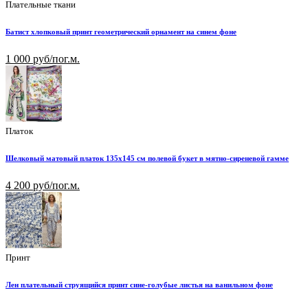
Плательные ткани
Батист хлопковый принт геометрический орнамент на синем фоне
1 000 руб/пог.м.
Платок
Шелковый матовый платок 135х145 см полевой букет в мятно-сиреневой гамме
4 200 руб/пог.м.
Принт
Лен плательный струящийся принт сине-голубые листья на ванильном фоне