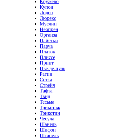
Кружево
Купон
Лоден
Люрекс
Муслин
Неопрен
Органза
Пайетки
Парча
Платок
Плиссе
Принт
Пье-де-пуль
Ратин
Сетка
Стрейч
Тафта
Твид
Тесьма
Трикотаж
Трикотин
Чесуча
Шанель
Шифон
Штапель