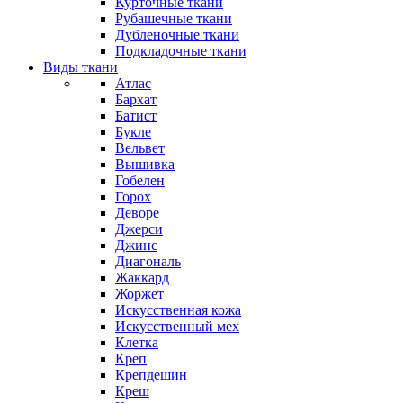
Курточные ткани
Рубашечные ткани
Дубленочные ткани
Подкладочные ткани
Виды ткани
Атлас
Бархат
Батист
Букле
Вельвет
Вышивка
Гобелен
Горох
Деворе
Джерси
Джинс
Диагональ
Жаккард
Жоржет
Искусственная кожа
Искусственный мех
Клетка
Креп
Крепдешин
Креш