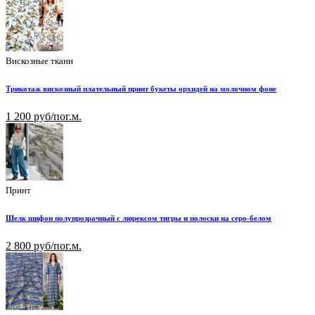
Вискозные ткани
Трикотаж вискозный плательный принт букеты орхидей на молочном фоне
1 200 руб/пог.м.
Принт
Шелк шифон полупрозрачный с люрексом тигры и полоски на серо-белом
2 800 руб/пог.м.