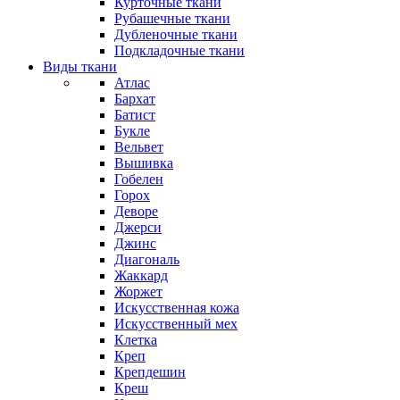
Курточные ткани
Рубашечные ткани
Дубленочные ткани
Подкладочные ткани
Виды ткани
Атлас
Бархат
Батист
Букле
Вельвет
Вышивка
Гобелен
Горох
Деворе
Джерси
Джинс
Диагональ
Жаккард
Жоржет
Искусственная кожа
Искусственный мех
Клетка
Креп
Крепдешин
Креш