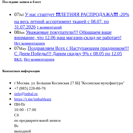
Последние записи в блоге
07
У нас стартует ❗️❗️❗️ЛЕТНЯЯ РАСПРОДАЖА❗️❗️❗️ -20%
Jul
на весь летний ассортимент тканей с 08.07. по
31.07.2026
1 комментарий
08
Уважаемые покупатели!!! Обращаем ваше
Jun
внимание, что 12.06 наш магазин-склад не работает!
Нет комментариев
07
Поздравляем Всех с Наступающим праздником!!!
May
С Днем Победы!!! Дарим скидку 9% с 08.05 по 12.05
вкл.
Нет комментариев
Контактная информация
г Москва. ул. Большая Косинская 27 БЦ "Косинская мунуфактура"
+7 (985) 226-86-76
info@imbal.ru
https://t.me/imbaltkani
ПН-Пт
10:00 - 17:00
Сб
по предварительной записи
Вс
выходной