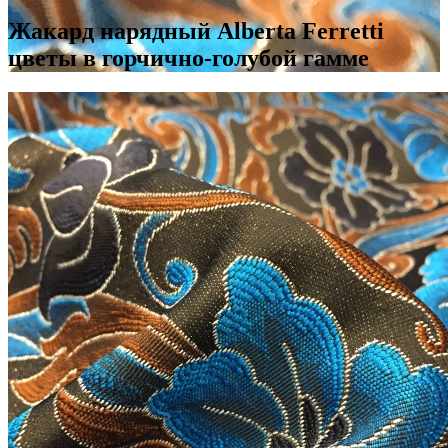
Жакард нарядный Alberta Ferretti
цветы в горчично-голубой гамме