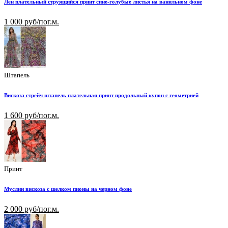
Лен плательный струящийся принт сине-голубые листья на ванильном фоне
1 000 руб/пог.м.
Штапель
Вискоза стрейч штапель плательная принт продольный купон с геометрией
1 600 руб/пог.м.
Принт
Муслин вискоза с шелком пионы на черном фоне
2 000 руб/пог.м.