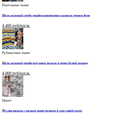
Плательные ткани
Шелк матовый стрейч дизайн разноцветные мазки на черном фоне
4 400 руб/пог.м.
Рубашечные ткани
Шелк матовый дизайн радужные полосы и черно-белый леопард
4 000 руб/пог.м.
Принт
Муслин вискоза с шелком принт печворк в серо-синей гамме