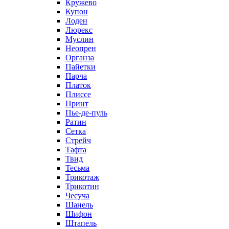
Кружево
Купон
Лоден
Люрекс
Муслин
Неопрен
Органза
Пайетки
Парча
Платок
Плиссе
Принт
Пье-де-пуль
Ратин
Сетка
Стрейч
Тафта
Твид
Тесьма
Трикотаж
Трикотин
Чесуча
Шанель
Шифон
Штапель