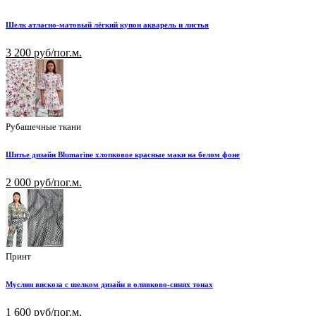
Шелк атласно-матовый лёгкий купон акварель и листья
3 200 руб/пог.м.
Рубашечные ткани
Шитье дизайн Blumarine хлопковое красные маки на белом фоне
2 000 руб/пог.м.
Принт
Муслин вискоза с шелком дизайн в оливково-синих тонах
1 600 руб/пог.м.