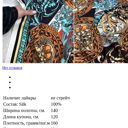
Нет отзывов
Наличие лайкры
не стрейч
Состав: Silk
100%
Ширина полотна, см.
140
Длина купона, см.
120
Плотность, грамм/пог.м
160