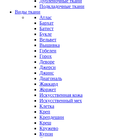
Дубленочные ткани
Подкладочные ткани
Виды ткани
Атлас
Бархат
Батист
Букле
Вельвет
Вышивка
Гобелен
Горох
Деворе
Джерси
Джинс
Диагональ
Жаккард
Жоржет
Искусственная кожа
Искусственный мех
Клетка
Креп
Крепдешин
Креш
Кружево
Купон