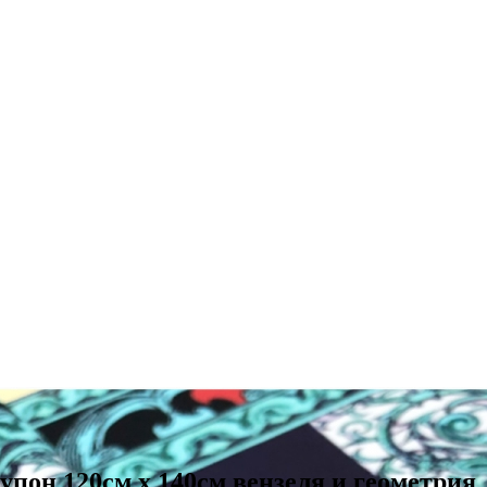
упон 120см х 140см вензеля и геометрия