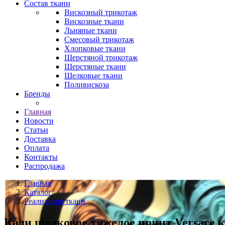
Состав ткани
Вискозный трикотаж
Вискозные ткани
Льняные ткани
Смесовый трикотаж
Хлопковые ткани
Шерстяной трикотаж
Шерстяные ткани
Шелковые ткани
Поливискоза
Бренды
Главная
Новости
Статьи
Доставка
Оплата
Контакты
Распродажа
Главная
Каталог
Реализация ткани
Кади шелковое тяжелое принт Versace к