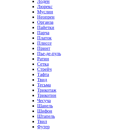
Лоден
Люрекс
Муслин
Неопрен
Органза
Пайетки
Парча
Платок
Плиссе
Принт
Пье-де-пуль
Ратин
Сетка
Стрейч
Тафта
Твид
Тесьма
Трикотаж
Трикотин
Чесуча
Шанель
Шифон
Штапель
Твил
Футер